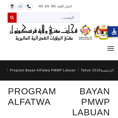
اختيار اللغة:
MS
EN
AR
البح
 for results.
accessible
الرئيسية
Tahun 2018
Program Bayan AlFatwa PMWP Labuan
PROGRAM BAYAN
ALFATWA PMWP
LABUAN