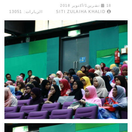
18 تشرين1/أكتوير 2018
SITI ZULAIHA KHALID
الزيارات: 13051