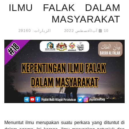
ILMU FALAK DALAM
MASYARAKAT
الزيارات: 29160
10 آب/أغسطس 2022
Menuntut ilmu merupakan suatu perkara yang dituntut di