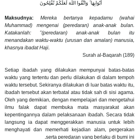
أَبْوَابِهَا ۚ وَاتَّقُوا اللَّهَ لَعَلَّكُمْ تُفْلِحُونَ ‎
Maksudnya:
Mereka bertanya kepadamu (wahai
Muhammad) mengenai (peredaran) anak-anak bulan.
Katakanlah: "(peredaran) anak-anak bulan itu
menandakan waktu-waktu (urusan dan amalan) manusia,
khasnya ibadat Haji.
Surah al-Baqarah (189)
Setiap ibadah yang dilakukan mempunyai batas-batas
waktu yang tertentu dan perlu dilakukan di dalam tempoh
waktu tersebut. Sekiranya dilakukan di luar batas waktu itu,
ibadah tersebut akan terbatal atau tidak sah di sisi agama.
Oleh yang demikian, dengan mempelajari dan mengetahui
ilmu falak dapat membuka mata masyarakat akan
kepentingannya dalam pelaksanaan ibadah. Secara tidak
langsung ia dapat menggerakkan manusia untuk lebih
menghayati dan memerhati kejadian alam, pergerakan
serta peredaran yang berlaku di bumi ini.