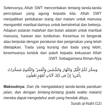
Seterusnya, Allah SWT menceritakan tentang tanda-tanda
penciptaan yang agung kepada kita. Allah SWT
menjadikan pertukaran siang dan malam untuk manusia
mengambil manfaat darinya untuk beristirehat dan bekerja.
Adapun putaran matahari dan bulan adalah untuk manfaat
manusia, haiwan dan tumbuhan. Kesemua ini bergerak
atau berputar dengan peraturan dan pergerakan yang telah
ditetapkan. Tiada yang kurang dan tiada yang lebih,
kesemuanya tunduk dan patuh kepada kekuasan Allah
SWT. Sebagaimana firman-Nya:
وَسَخَّرَ لَكُمُ اللَّيْلَ وَالنَّهَارَ وَالشَّمْسَ وَالْقَمَرَ ۖ وَالنُّجُومُ مُسَخَّرَاتٌ
بِأَمْرِهِ ۗ إِنَّ فِي ذَٰلِكَ لَآيَاتٍ لِّقَوْمٍ يَعْقِلُونَ ‎
Maksudnya:
Dan (Ia mengadakan) tanda-tanda panduan
jalan, dan dengan bintang-bintang (pada waktu malam)
mereka dapat mengetahui arah yang hendak dituju.
Surah al-Nahl (12)