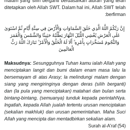
malam yang silih berganti berdasarkan aturan yang telah
ditetapkan oleh Allah SWT. Dalam hal ini, Allah SWT telah
berfirman:
‏ إِنَّ رَبَّكُمُ اللَّهُ الَّذِي خَلَقَ السَّمَاوَاتِ وَالْأَرْضَ فِي سِتَّةِ أَيَّامٍ ثُمَّ اسْتَوَىٰ
عَلَى الْعَرْشِ يُغْشِي اللَّيْلَ النَّهَارَ يَطْلُبُهُ حَثِيثًا وَالشَّمْسَ وَالْقَمَرَ
وَالنُّجُومَ مُسَخَّرَاتٍ بِأَمْرِهِ ۗ أَلَا لَهُ الْخَلْقُ وَالْأَمْرُ ۗ تَبَارَكَ اللَّهُ رَبُّ
الْعَالَمِينَ
Maksudnya:
Sesungguhnya Tuhan kamu ialah Allah yang
menciptakan langit dan bumi dalam enam masa lalu Ia
bersemayam di atas Arasy; Ia melindungi malam dengan
siang yang mengiringinya dengan deras (silih berganti)
dan (Ia pula yang menciptakan) matahari dan bulan serta
bintang-bintang, (semuanya) tunduk kepada perintahNya.
Ingatlah, kepada Allah jualah tertentu urusan menciptakan
(sekalian makhluk) dan urusan pemerintahan. Maha Suci
Allah yang mencipta dan mentadbirkan sekalian alam.
Surah al-A’raf (54)