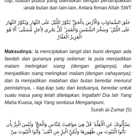
haji, ibadah puasa yang ditentukan dengan penampakkan
anak bulan dan lain-lain. Antara firman Allah SWT:
خَلَقَ السَّمَاوَاتِ وَالْأَرْضَ بِالْحَقِّ ۖ يُكَوِّرُ اللَّيْلَ عَلَى النَّهَارِ وَيُكَوِّرُ النَّهَارَ
عَلَى اللَّيْلِ ۖ وَسَخَّرَ الشَّمْسَ وَالْقَمَرَ ۖ كُلٌّ يَجْرِي لِأَجَلٍ مُّسَمًّى ۗ أَلَا هُوَ
الْعَزِيزُ الْغَفَّارُ
Maksudnya:
Ia menciptakan langit dan bumi dengan ada
faedah dan gunanya yang sebenar; Ia pula menjadikan
malam melingkari siang (dengan gelapnya), dan
menjadikan siang melingkari malam (dengan cahayanya);
dan Ia menjadikan matahari dan bulan beredar menurut
perintahnya, - tiap-tiap satu dari keduanya, beredar untuk
suatu masa yang telah ditetapkan. Ingatlah! Dia lah Yang
Maha Kuasa, lagi Yang sentiasa Mengampuni.
Surah al-Zumar (5)
يَسْأَلُونَكَ عَنِ الْأَهِلَّةِ ۖ قُلْ هِيَ مَوَاقِيتُ لِلنَّاسِ وَالْحَجِّ ۗ وَلَيْسَ الْبِرُّ بِأَن
تَأْتُوا الْبُيُوتَ مِن ظُهُورِهَا وَلَٰكِنَّ الْبِرَّ مَنِ اتَّقَىٰ ۗ وَأْتُوا الْبُيُوتَ مِنْ