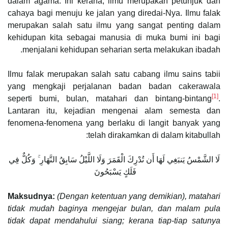
dalam agama. Ini kerana, ilmu merupakan petunjuk dan
cahaya bagi menuju ke jalan yang diredai-Nya. Ilmu falak
merupakan salah satu ilmu yang sangat penting dalam
kehidupan kita sebagai manusia di muka bumi ini bagi
menjalani kehidupan seharian serta melakukan ibadah.
Ilmu falak merupakan salah satu cabang ilmu sains tabii
yang mengkaji perjalanan badan badan cakerawala
[1]
seperti bumi, bulan, matahari dan bintang-bintang
.
Lantaran itu, kejadian mengenai alam semesta dan
fenomena-fenomena yang berlaku di langit banyak yang
telah dirakamkan di dalam kitabullah:
لَا الشَّمْسُ يَنبَغِي لَهَا أَن تُدْرِكَ الْقَمَرَ وَلَا اللَّيْلُ سَابِقُ النَّهَارِ ۚ وَكُلٌّ فِي
فَلَكٍ يَسْبَحُونَ
Maksudnya:
(Dengan ketentuan yang demikian), matahari
tidak mudah baginya mengejar bulan, dan malam pula
tidak dapat mendahului siang; kerana tiap-tiap satunya