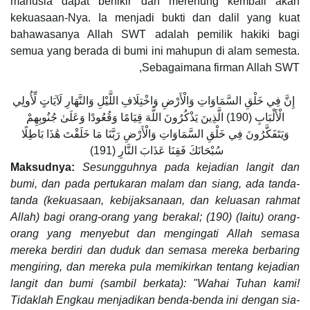
manusia dapat berfikir dan merenung kembali akan
kekuasaan-Nya. Ia menjadi bukti dan dalil yang kuat
bahawasanya Allah SWT adalah pemilik hakiki bagi
semua yang berada di bumi ini mahupun di alam semesta.
Sebagaimana firman Allah SWT,
إِنَّ فِي خَلْقِ السَّمَاوَاتِ وَالْأَرْضِ وَاخْتِلَافِ اللَّيْلِ وَالنَّهَارِ لَآيَاتٍ لِّأُولِي
الْأَلْبَابِ ‎(190) الَّذِينَ يَذْكُرُونَ اللَّهَ قِيَامًا وَقُعُودًا وَعَلَىٰ جُنُوبِهِمْ
وَيَتَفَكَّرُونَ فِي خَلْقِ السَّمَاوَاتِ وَالْأَرْضِ رَبَّنَا مَا خَلَقْتَ هَٰذَا بَاطِلًا
سُبْحَانَكَ فَقِنَا عَذَابَ النَّارِ (191)
Maksudnya:
Sesungguhnya pada kejadian langit dan
bumi, dan pada pertukaran malam dan siang, ada tanda-
tanda (kekuasaan, kebijaksanaan, dan keluasan rahmat
Allah) bagi orang-orang yang berakal; (190) (Iaitu) orang-
orang yang menyebut dan mengingati Allah semasa
mereka berdiri dan duduk dan semasa mereka berbaring
mengiring, dan mereka pula memikirkan tentang kejadian
langit dan bumi (sambil berkata): "Wahai Tuhan kami!
Tidaklah Engkau menjadikan benda-benda ini dengan sia-