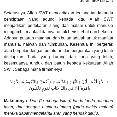
Surah al-A’raf (54)
Seterusnya, Allah SWT menceritakan tentang tanda-tanda
penciptaan yang agung kepada kita. Allah SWT
menjadikan pertukaran siang dan malam untuk manusia
mengambil manfaat darinya untuk beristirehat dan bekerja.
Adapun putaran matahari dan bulan adalah untuk manfaat
manusia, haiwan dan tumbuhan. Kesemua ini bergerak
atau berputar dengan peraturan dan pergerakan yang telah
ditetapkan. Tiada yang kurang dan tiada yang lebih,
kesemuanya tunduk dan patuh kepada kekuasan Allah
SWT. Sebagaimana firman-Nya:
وَسَخَّرَ لَكُمُ اللَّيْلَ وَالنَّهَارَ وَالشَّمْسَ وَالْقَمَرَ ۖ وَالنُّجُومُ مُسَخَّرَاتٌ
بِأَمْرِهِ ۗ إِنَّ فِي ذَٰلِكَ لَآيَاتٍ لِّقَوْمٍ يَعْقِلُونَ ‎
Maksudnya:
Dan (Ia mengadakan) tanda-tanda panduan
jalan, dan dengan bintang-bintang (pada waktu malam)
mereka dapat mengetahui arah yang hendak dituju.