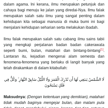
dalam agama. Ini kerana, ilmu merupakan petunjuk dan
cahaya bagi menuju ke jalan yang diredai-Nya. Ilmu falak
merupakan salah satu ilmu yang sangat penting dalam
kehidupan kita sebagai manusia di muka bumi ini bagi
menjalani kehidupan seharian serta melakukan ibadah.
Ilmu falak merupakan salah satu cabang ilmu sains tabii
yang mengkaji perjalanan badan badan cakerawala
[1]
seperti bumi, bulan, matahari dan bintang-bintang
.
Lantaran itu, kejadian mengenai alam semesta dan
fenomena-fenomena yang berlaku di langit banyak yang
telah dirakamkan di dalam kitabullah:
لَا الشَّمْسُ يَنبَغِي لَهَا أَن تُدْرِكَ الْقَمَرَ وَلَا اللَّيْلُ سَابِقُ النَّهَارِ ۚ وَكُلٌّ فِي
فَلَكٍ يَسْبَحُونَ
Maksudnya:
(Dengan ketentuan yang demikian), matahari
tidak mudah baginya mengejar bulan, dan malam pula