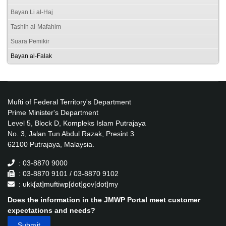
Bayan Li al-Haj
Tashih al-Mafahim
Suara Pemikir
Bayan al-Falak
Mufti of Federal Territory's Department
Prime Minister's Department
Level 5, Block D, Kompleks Islam Putrajaya
No. 3, Jalan Tun Abdul Razak, Presint 3
62100 Putrajaya, Malaysia.
: 03-8870 9000
: 03-8870 9101 / 03-8870 9102
: ukk[at]muftiwp[dot]gov[dot]my
Does the information in the JMWP Portal meet customer
expectations and needs?