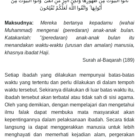
تَأْتُوا الْبُيُوتَ مِن ظُهُورِهَا وَلَٰكِنَّ الْبِرَّ مَنِ اتَّقَىٰ ۗ وَأْتُوا الْبُيُوتَ مِنْ
أَبْوَابِهَا ۚ وَاتَّقُوا اللَّهَ لَعَلَّكُمْ تُفْلِحُونَ ‎
Maksudnya:
Mereka bertanya kepadamu (wahai
Muhammad) mengenai (peredaran) anak-anak bulan.
Katakanlah: "(peredaran) anak-anak bulan itu
menandakan waktu-waktu (urusan dan amalan) manusia,
khasnya ibadat Haji.
Surah al-Baqarah (189)
Setiap ibadah yang dilakukan mempunyai batas-batas
waktu yang tertentu dan perlu dilakukan di dalam tempoh
waktu tersebut. Sekiranya dilakukan di luar batas waktu itu,
ibadah tersebut akan terbatal atau tidak sah di sisi agama.
Oleh yang demikian, dengan mempelajari dan mengetahui
ilmu falak dapat membuka mata masyarakat akan
kepentingannya dalam pelaksanaan ibadah. Secara tidak
langsung ia dapat menggerakkan manusia untuk lebih
menghayati dan memerhati kejadian alam, pergerakan