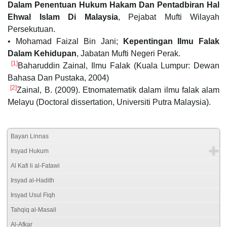
Dalam Penentuan Hukum Hakam Dan Pentadbiran Hal
Ehwal Islam Di Malaysia
, Pejabat Mufti Wilayah
Persekutuan.
• Mohamad Faizal Bin Jani;
Kepentingan Ilmu Falak
Dalam Kehidupan
, Jabatan Mufti Negeri Perak.
[1]
Baharuddin Zainal, Ilmu Falak (Kuala Lumpur: Dewan
Bahasa Dan Pustaka, 2004)
[2]
Zainal, B. (2009). Etnomatematik dalam ilmu falak alam
Melayu (Doctoral dissertation, Universiti Putra Malaysia).
Bayan Linnas
Irsyad Hukum
Al Kafi li al-Fatawi
Irsyad al-Hadith
Irsyad Usul Fiqh
Tahqiq al-Masail
Al-Afkar