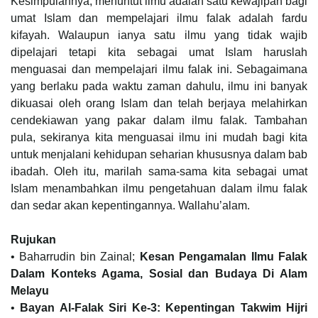
Kesimpulannya, menuntut ilmu adalah satu kewajipan bagi
umat Islam dan mempelajari ilmu falak adalah fardu
kifayah. Walaupun ianya satu ilmu yang tidak wajib
dipelajari tetapi kita sebagai umat Islam haruslah
menguasai dan mempelajari ilmu falak ini. Sebagaimana
yang berlaku pada waktu zaman dahulu, ilmu ini banyak
dikuasai oleh orang Islam dan telah berjaya melahirkan
cendekiawan yang pakar dalam ilmu falak. Tambahan
pula, sekiranya kita menguasai ilmu ini mudah bagi kita
untuk menjalani kehidupan seharian khususnya dalam bab
ibadah. Oleh itu, marilah sama-sama kita sebagai umat
Islam menambahkan ilmu pengetahuan dalam ilmu falak
dan sedar akan kepentingannya. Wallahu’alam.
Rujukan
• Baharrudin bin Zainal;
Kesan Pengamalan Ilmu Falak
Dalam Konteks Agama, Sosial dan Budaya Di Alam
Melayu
•
Bayan Al-Falak Siri Ke-3: Kepentingan Takwim Hijri