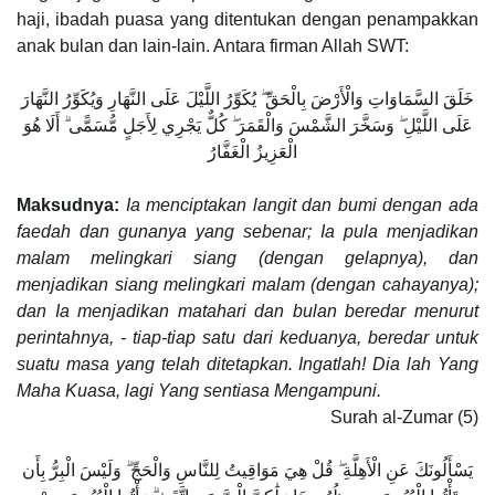
haji, ibadah puasa yang ditentukan dengan penampakkan
anak bulan dan lain-lain. Antara firman Allah SWT:
خَلَقَ السَّمَاوَاتِ وَالْأَرْضَ بِالْحَقِّ ۖ يُكَوِّرُ اللَّيْلَ عَلَى النَّهَارِ وَيُكَوِّرُ النَّهَارَ
عَلَى اللَّيْلِ ۖ وَسَخَّرَ الشَّمْسَ وَالْقَمَرَ ۖ كُلٌّ يَجْرِي لِأَجَلٍ مُّسَمًّى ۗ أَلَا هُوَ
الْعَزِيزُ الْغَفَّارُ
Maksudnya:
Ia menciptakan langit dan bumi dengan ada
faedah dan gunanya yang sebenar; Ia pula menjadikan
malam melingkari siang (dengan gelapnya), dan
menjadikan siang melingkari malam (dengan cahayanya);
dan Ia menjadikan matahari dan bulan beredar menurut
perintahnya, - tiap-tiap satu dari keduanya, beredar untuk
suatu masa yang telah ditetapkan. Ingatlah! Dia lah Yang
Maha Kuasa, lagi Yang sentiasa Mengampuni.
Surah al-Zumar (5)
يَسْأَلُونَكَ عَنِ الْأَهِلَّةِ ۖ قُلْ هِيَ مَوَاقِيتُ لِلنَّاسِ وَالْحَجِّ ۗ وَلَيْسَ الْبِرُّ بِأَن