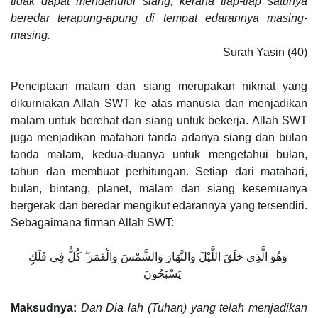
tidak dapat mendahului siang; kerana tiap-tiap satunya
beredar terapung-apung di tempat edarannya masing-
masing.
Surah Yasin (40)
Penciptaan malam dan siang merupakan nikmat yang
dikurniakan Allah SWT ke atas manusia dan menjadikan
malam untuk berehat dan siang untuk bekerja. Allah SWT
juga menjadikan matahari tanda adanya siang dan bulan
tanda malam, kedua-duanya untuk mengetahui bulan,
tahun dan membuat perhitungan. Setiap dari matahari,
bulan, bintang, planet, malam dan siang kesemuanya
bergerak dan beredar mengikut edarannya yang tersendiri.
Sebagaimana firman Allah SWT:
وَهُوَ الَّذِي خَلَقَ اللَّيْلَ وَالنَّهَارَ وَالشَّمْسَ وَالْقَمَرَ ۖ كُلٌّ فِي فَلَكٍ
يَسْبَحُونَ
Maksudnya:
Dan Dia lah (Tuhan) yang telah menjadikan