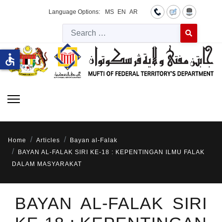
Language Options:
MS
EN
AR
Searc
Type 2 or more 
accessible
Home
Articles
Bayan al-Falak
BAYAN AL-FALAK SIRI KE-18 : KEPENTINGAN ILMU FALAK
DALAM MASYARAKAT
BAYAN AL-FALAK SIRI