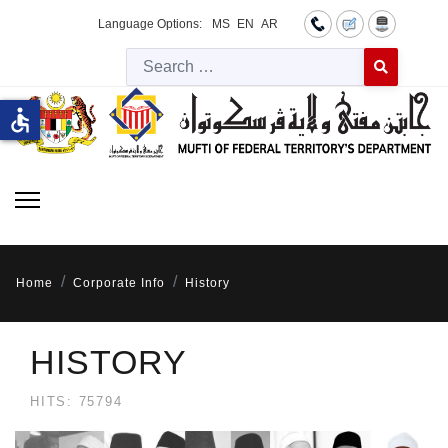
Language Options:
MS
EN
AR
Searc
Type 2 or more 
accessible
Home
Corporate Info
History
HISTORY
HITS: 75794