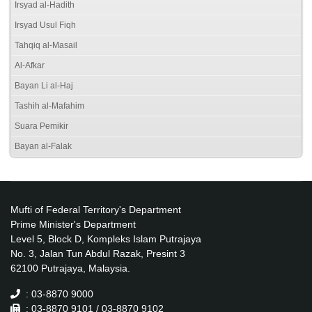
Irsyad al-Hadith
Irsyad Usul Fiqh
Tahqiq al-Masail
Al-Afkar
Bayan Li al-Haj
Tashih al-Mafahim
Suara Pemikir
Bayan al-Falak
Mufti of Federal Territory's Department
Prime Minister's Department
Level 5, Block D, Kompleks Islam Putrajaya
No. 3, Jalan Tun Abdul Razak, Presint 3
62100 Putrajaya, Malaysia.
: 03-8870 9000
: 03-8870 9101 / 03-8870 9102