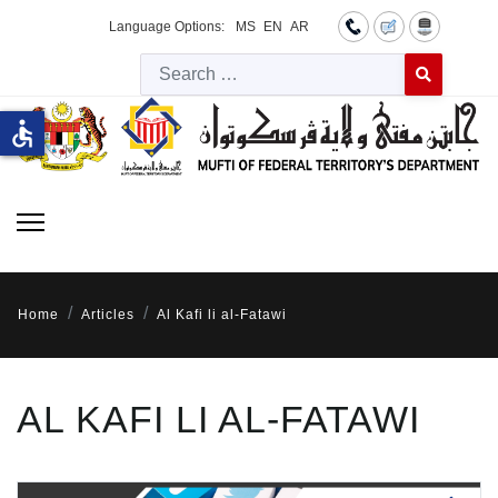
Language Options:
MS
EN
AR
Searc
Type 2 or more 
accessible
Home
Articles
Al Kafi li al-Fatawi
AL KAFI LI AL-FATAWI