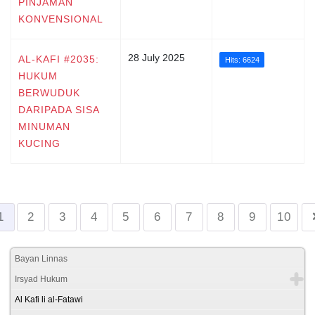
PINJAMAN
KONVENSIONAL
28 July 2025
AL-KAFI #2035:
Hits: 6624
HUKUM
BERWUDUK
DARIPADA SISA
MINUMAN
KUCING
1
2
3
4
5
6
7
8
9
10
Bayan Linnas
Irsyad Hukum
Al Kafi li al-Fatawi