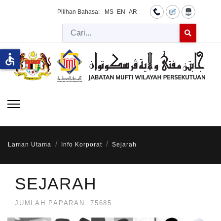
Pilihan Bahasa:
MS
EN
AR
Cari
Type 2 or more 
accessible
Laman Utama
Info Korporat
Sejarah
SEJARAH
JUMLAH PAPARAN: 75685