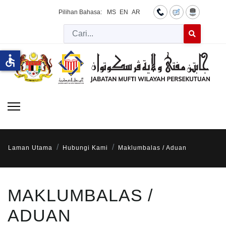
Pilihan Bahasa:
MS
EN
AR
Cari
Type 2 or more 
accessible
Laman Utama
Hubungi Kami
Maklumbalas / Aduan
MAKLUMBALAS /
ADUAN