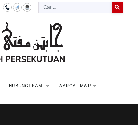
Cari
Type 2 or more c
HUBUNGI KAMI
WARGA JMWP