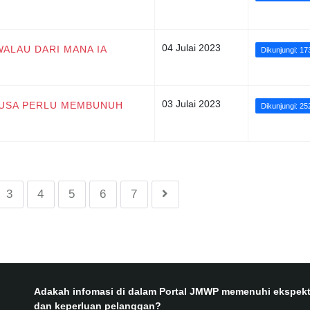
04 Julai 2023
ALAU DARI MANA IA
Dikunjungi: 17
03 Julai 2023
MUSA PERLU MEMBUNUH
Dikunjungi: 25
3
4
5
6
7
Adakah infomasi di dalam Portal JMWP memenuhi ekspekt
dan keperluan pelanggan?