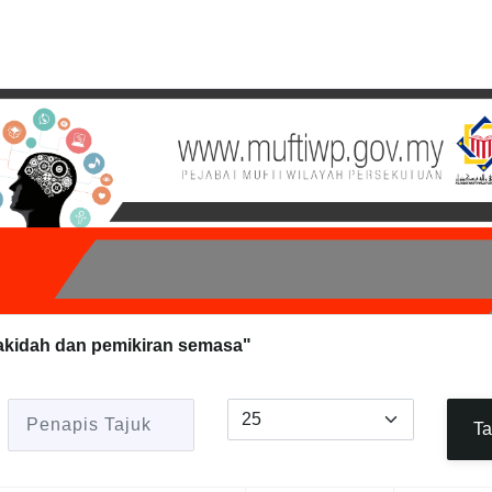
akidah dan pemikiran semasa"
Penapis Tajuk
Papar #
Ta