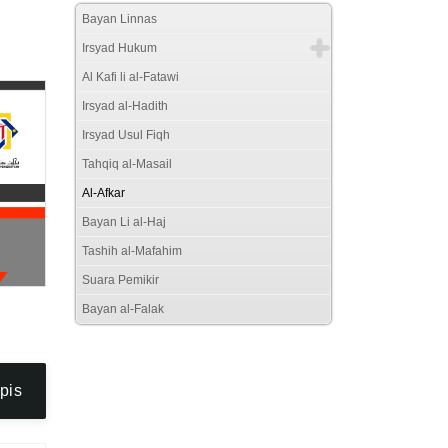
Bayan Linnas
Irsyad Hukum
Al Kafi li al-Fatawi
Irsyad al-Hadith
Irsyad Usul Fiqh
Tahqiq al-Masail
Al-Afkar
Bayan Li al-Haj
Tashih al-Mafahim
Suara Pemikir
Bayan al-Falak
pis