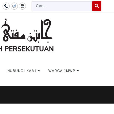
Cari
Type 2 or more c
HUBUNGI KAMI
WARGA JMWP