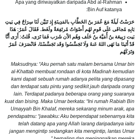
Apa yang diriwayatkan daripada Abd al-Rahman
Bin Auf katanya:
حَرَسْتُ لَيلَةً مَعَ عُمَرَ بنُ الخَطَّابِ بالمَدِينَةِ إِذ تَبَيَّن لَنَا سِرَاجٌ فِي بَيتِ
بَابِهِ مُجافَى عَلَى قَومٍ لهُم أَصْوَاتٌ مُرتَفِعَةٌ ولَغَط. فَقَالَ عُمَرُ: هَذَا
بَيت رَبِيعَة بنُ أُمَيَّة بنُ خَلَف وَهُم الآَن شَرَب فَمَا تَرَى، قُلتُ: أَرَى أَنَّا
قَدْ أَتَينَا مَا نَهَى اللهُ عَنهُ وَلَا تَجَسَّسُوا وَقَد تَجَسَّسْنَا، فَانْصَرَفَ عُمَرُ
وَتَرَكَهُم
Maksudnya: “Aku pernah satu malam bersama Umar bin
al-Khattab membuat rondaan di kota Madinah kemudian
kami dapati sebuah rumah adanya pelita yang dipasang
dan terdapat satu pintu yang sedikit jauh daripada orang
lain. Terdapat padanya beberapa orang yang suaranya
kuat dan bising. Maka Umar berkata: “Ini rumah Rabiah Bin
Umayyah Bin Khalaf, mereka sekarang minum arak, apa
pendapatmu: “jawabku: Aku berpendapat sebenarnya kita
telah datang apa yang Allah larang daripadanya iaitu
jangan mengintip sedangkan kita mengintip, lantas Umar
berpaling dan meninggalkan mereka.”