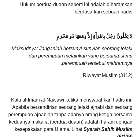
Hukum berdua-duaan seperti ini adalah diharamkan
berdasarkan sebuah hadis:
لاَ يَخْلُوَنَّ رَجُلٌ بِامْرَأَةٍ إِلاَّ وَمَعَهَا ذُو مَحْرَمٍ ‏
Maksudnya: Janganlah bersunyi-sunyian seorang lelaki
dan perempuan melainkan yang bersama-sama
perempuan tersebut mahramnya.
Riwayat Muslim (3112)
Kata al-Imam al-Nawawi ketika mensyarahkan hadis ini:
Apabila bersendirian seorang lelaki ajnabi dan seorang
perempuan ajnabiah tanpa adanya orang ketiga bersama
keduanya maka ia (berdua-duaan) adalah haram dengan
kesepakatan para Ulama. Lihat
Syarah Sahih Muslim
(9/109)