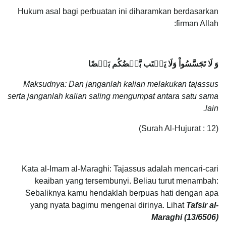
Hukum asal bagi perbuatan ini diharamkan berdasarkan
firman Allah:
وَ لَا تَجَسَّسُواْ وَلَا يَغۡتَب بَّعۡضُكُم بَعۡضًا
Maksudnya: Dan janganlah kalian melakukan tajassus
serta janganlah kalian saling mengumpat antara satu sama
lain.
(Surah Al-Hujurat : 12)
Kata al-Imam al-Maraghi: Tajassus adalah mencari-cari
keaiban yang tersembunyi. Beliau turut menambah:
Sebaliknya kamu hendaklah berpuas hati dengan apa
yang nyata bagimu mengenai dirinya. Lihat
Tafsir al-
Maraghi (13/6506)