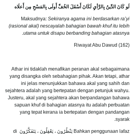
لَو كَانَ الدِّينُ بِالرَّأيِ لَكَانَ أَسْفَلَ الخُفِّ أَولَى بِالمَسْحِ مِن أَعلَاه
Maksudnya:
Sekiranya agama ini berdasarkan ra’yi
(rasional akal) nescayalah bahagian bawah khuf itu lebih
utama untuk disapu berbanding bahagian atasnya.
Riwayat Abu Dawud (162)
Athar ini tidaklah menafikan peranan akal sebagaimana
yang disangka oleh sebahagian pihak. Akan tetapi, athar
ini jelas menunjukkan bahawa akal yang sahih dan
sejahtera adalah yang bertepatan dengan petunjuk wahyu.
Justeru, akal yang sejahtera akan berpandangan bahawa
sapuan khuf di bahagian atasnya itu adalah perbuatan
yang tepat kerana ia bertepatan dengan pandangan
syarak.
Bahkan penggunaan lafaz يَنْظُرُونَ ، يَعْقِلُونَ ، يَتَفَكَّرُونَ di