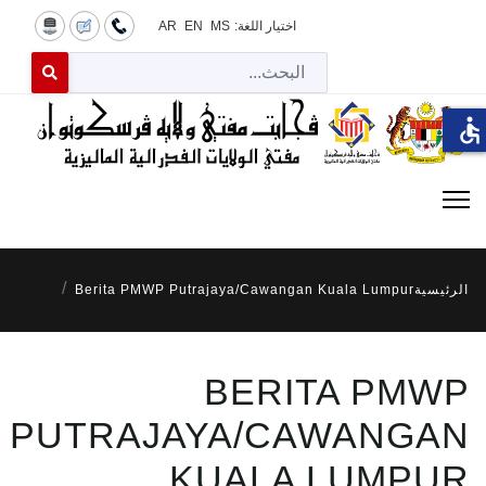
اختيار اللغة:
MS
EN
AR
البح
 for results.
accessible
الرئيسية
Berita PMWP Putrajaya/Cawangan Kuala Lumpur
BERITA PMWP
PUTRAJAYA/CAWANGAN
KUALA LUMPUR