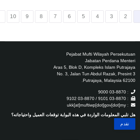
10
9
8
7
6
5
4
3
2
Pejabat Mufti Wilayah Persekutuan
Jabatan Perdana Menteri
Aras 5, Blok D, Kompleks Islam Putrajaya
No. 3, Jalan Tun Abdul Razak, Presint 3
62100 Putrajaya, Malaysia.
: 03-8870 9000
: 03-8870 9101 / 03-8870 9102
: ukk[at]muftiwp[dot]gov[dot]my
هل تلبي المعلومات الواردة في هذه البوابة توقعات العميل واحتياجاته؟