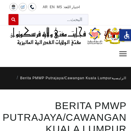
اختيار اللغة:
MS
EN
AR
البح
 for results.
accessible
الرئيسية
Berita PMWP Putrajaya/Cawangan Kuala Lumpur
BERITA PMWP
PUTRAJAYA/CAWANGAN
KUALA LUMPUR