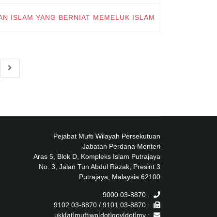
AN ISLAM YANG BERNIAT MEMELUK ISLAM
Pejabat Mufti Wilayah Persekutuan
Jabatan Perdana Menteri
Aras 5, Blok D, Kompleks Islam Putrajaya
No. 3, Jalan Tun Abdul Razak, Presint 3
62100 Putrajaya, Malaysia.
: 03-8870 9000
: 03-8870 9101 / 03-8870 9102
: ukk[at]muftiwp[dot]gov[dot]my