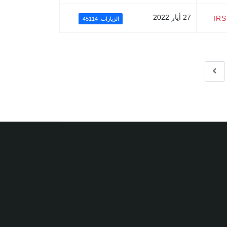
27 أيار 2022
IR
الزيارات: 45114