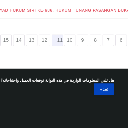
SYAD HUKUM SIRI KE-686: HUKUM TUNANG PASANGAN BUK
15
14
13
12
11
10
9
8
7
6
هل تلبي المعلومات الواردة في هذه البوابة توقعات العميل واحتياجاته؟