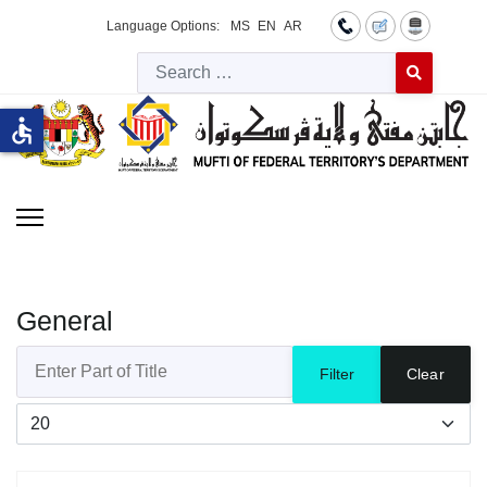
Language Options:
MS
EN
AR
Searc
Type 2 or more 
accessible
General
Enter Part of Title
Filter
Clear
Display #