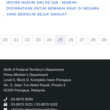
IRSYAD HUKUM SIRI KE-548 : ADAKAH
DISYARATKAN UNTUK MEMAKAI KHUF DI NEGARA
YANG BERIKLIM SEJUK SAHAJA?
20
21
22
23
24
25
26
27
28
29
Mufti of Federal Territory's Department
Prime Minister's Department
Level 5, Block D, Kompleks Islam Putrajaya
No. 3, Jalan Tun Abdul Razak, Presint 3
62100 Putrajaya, Malaysia.
: 03-8870 9000
: 03-8870 9101 / 03-8870 9102
: ukk[at]muftiwp[dot]gov[dot]my