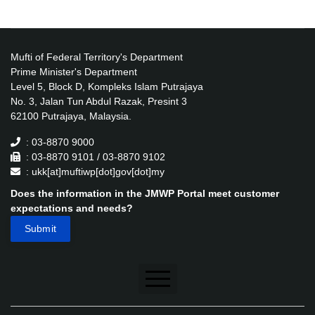
Mufti of Federal Territory's Department
Prime Minister's Department
Level 5, Block D, Kompleks Islam Putrajaya
No. 3, Jalan Tun Abdul Razak, Presint 3
62100 Putrajaya, Malaysia.
: 03-8870 9000
: 03-8870 9101 / 03-8870 9102
: ukk[at]muftiwp[dot]gov[dot]my
Does the information in the JMWP Portal meet customer
expectations and needs?
Disclaimer