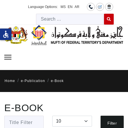
Language Options:
MS
EN
AR
Searc
Type 2 or more 
accessible
Home
e-Publication
e-Book
E-BOOK
Title Filter
Display #
Filter