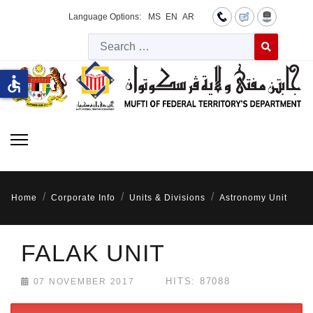
Language Options:
MS
EN
AR
Searc
Type 2 or more 
accessible
Home
Corporate Info
Units & Divisions
Astronomy Unit
FALAK UNIT
HITS: 87088
07 NOVEMBER 2017