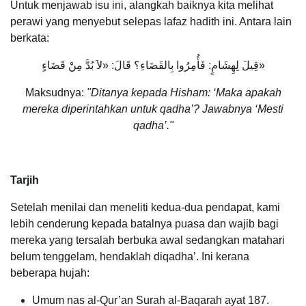
Untuk menjawab isu ini, alangkah baiknya kita melihat
perawi yang menyebut selepas lafaz hadith ini. Antara lain
berkata:
قِيلَ لِهِشَامٍ: فَأُمِرُوا بِالقَضَاءِ؟ قَالَ: «لاَ بُدَّ مِنْ قَضَاءٍ»
Maksudnya:
"
Ditanya kepada Hisham: ‘Maka apakah
mereka diperintahkan untuk qadha’? Jawabnya ‘Mesti
qadha’."
Tarjih
Setelah menilai dan meneliti kedua-dua pendapat, kami
lebih cenderung kepada batalnya puasa dan wajib bagi
mereka yang tersalah berbuka awal sedangkan matahari
belum tenggelam, hendaklah diqadha’. Ini kerana
beberapa hujah:
Umum nas al-Qur’an Surah al-Baqarah ayat 187.