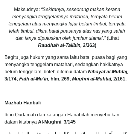
Maksudnya:
“Sekiranya, seseorang makan kerana
menyangka tenggelamnya matahari, ternyata belum
tenggelam atau menyangka fajar belum timbul, ternyata
telah timbul, dikira batal puasanya atas nas yang sahih
dan ianya diputuskan oleh jumhur ulama’.”
(Lihat
Raudhah al-Talibin,
2/363)
Begitu juga hukum yang sama iaitu batal puasa bagi yang
menyangka tenggelam matahari, sedangkan hakikatnya
belum tenggelam, boleh ditemui dalam
Nihayat al-Muhtaj,
3/174;
Fath al-Mu’in,
hlm. 269;
Mughni al-Muhtaj,
2/161.
Mazhab Hanbali
Ibnu Qudamah dari kalangan Hanabilah menyebutkan
dalam kitabnya
Al-Mughni
,
3/145
وكل من أفطر والصوم لازم له، كالمفطر بغير عذر، والمفطر يظن