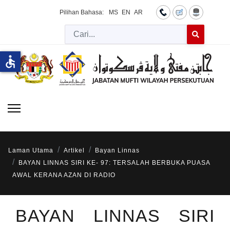
Pilihan Bahasa:
MS
EN
AR
Cari
Type 2 or more 
accessible
Laman Utama
Artikel
Bayan Linnas
BAYAN LINNAS SIRI KE- 97: TERSALAH BERBUKA PUASA
AWAL KERANA AZAN DI RADIO
BAYAN LINNAS SIRI