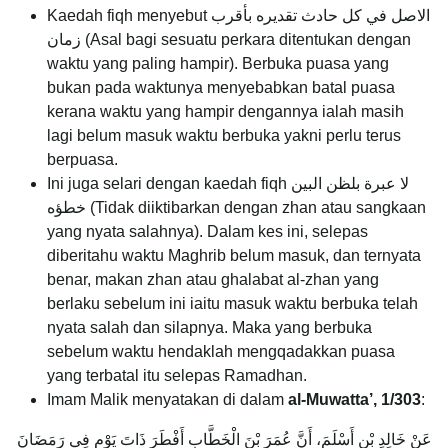
Kaedah fiqh menyebut الاصل في كل حادث تقديره بأقرب
زمان (Asal bagi sesuatu perkara ditentukan dengan
waktu yang paling hampir). Berbuka puasa yang
bukan pada waktunya menyebabkan batal puasa
kerana waktu yang hampir dengannya ialah masih
lagi belum masuk waktu berbuka yakni perlu terus
berpuasa.
Ini juga selari dengan kaedah fiqh لا عبرة بلظن البين
خطؤه (Tidak diiktibarkan dengan zhan atau sangkaan
yang nyata salahnya). Dalam kes ini, selepas
diberitahu waktu Maghrib belum masuk, dan ternyata
benar, makan zhan atau ghalabat al-zhan yang
berlaku sebelum ini iaitu masuk waktu berbuka telah
nyata salah dan silapnya. Maka yang berbuka
sebelum waktu hendaklah mengqadakkan puasa
yang terbatal itu selepas Ramadhan.
Imam Malik menyatakan di dalam
al-Muwatta’, 1/303
:
عَنْ خَالِدِ بْنِ أَسْلَمَ، أَنَّ عُمَرَ بْنَ الْخَطَّابِ أَفْطَرَ ذَاتَ يَوْمٍ فِي رَمَضَانَ