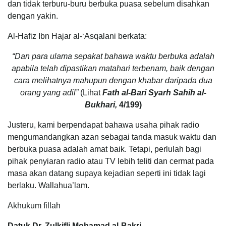
dan tidak terburu-buru berbuka puasa sebelum disahkan
dengan yakin.
Al-Hafiz Ibn Hajar al-‘Asqalani berkata:
“Dan para ulama sepakat bahawa waktu berbuka adalah
apabila telah dipastikan matahari terbenam, baik dengan
cara melihatnya mahupun dengan khabar daripada dua
orang yang adil”
(Lihat
Fath al-Bari Syarh Sahih al-
Bukhari,
4/199)
Justeru, kami berpendapat bahawa usaha pihak radio
mengumandangkan azan sebagai tanda masuk waktu dan
berbuka puasa adalah amat baik. Tetapi, perlulah bagi
pihak penyiaran radio atau TV lebih teliti dan cermat pada
masa akan datang supaya kejadian seperti ini tidak lagi
berlaku. Wallahua’lam.
Akhukum fillah
Datuk Dr. Zulkifli Mohamad al-Bakri