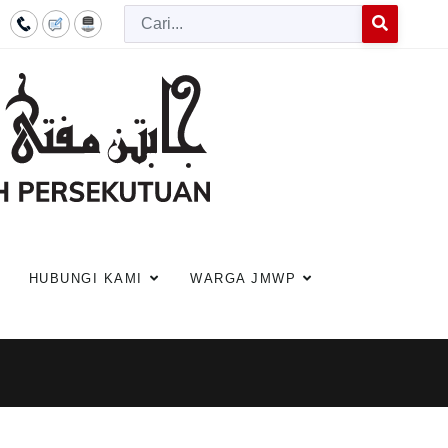
Cari
Type 2 or more c
HUBUNGI KAMI
WARGA JMWP