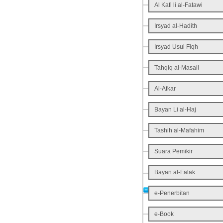
Al Kafi li al-Fatawi
Irsyad al-Hadith
Irsyad Usul Fiqh
Tahqiq al-Masail
Al-Afkar
Bayan Li al-Haj
Tashih al-Mafahim
Suara Pemikir
Bayan al-Falak
e-Penerbitan
e-Book