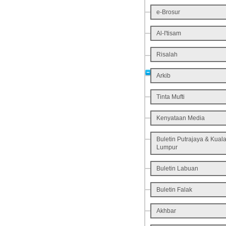
e-Brosur
Al-I'tisam
Risalah
Arkib
Tinta Mufti
Kenyataan Media
Buletin Putrajaya & Kual
Lumpur
Buletin Labuan
Buletin Falak
Akhbar