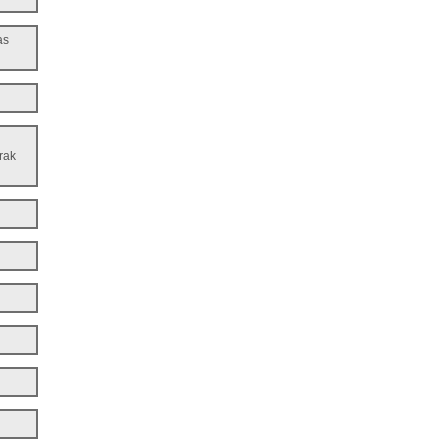
as
rak