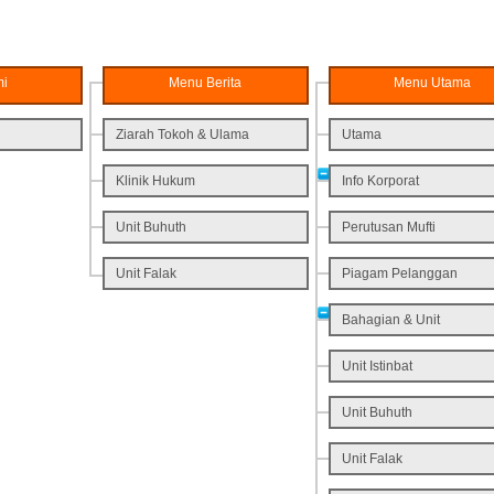
mi
Menu Berita
Menu Utama
Ziarah Tokoh & Ulama
Utama
Klinik Hukum
Info Korporat
Unit Buhuth
Perutusan Mufti
Unit Falak
Piagam Pelanggan
Bahagian & Unit
Unit Istinbat
Unit Buhuth
Unit Falak