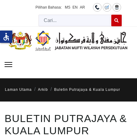
Pilihan Bahasa:
MS
EN
AR
Cari
Type 2 or more 
accessible
Laman Utama
Arkib
Buletin Putrajaya & Kuala Lumpur
BULETIN PUTRAJAYA &
KUALA LUMPUR