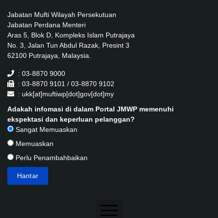
Jabatan Mufti Wilayah Persekutuan
Jabatan Perdana Menteri
Aras 5, Blok D, Kompleks Islam Putrajaya
No. 3, Jalan Tun Abdul Razak, Presint 3
62100 Putrajaya, Malaysia.
: 03-8870 9000
: 03-8870 9101 / 03-8870 9102
: ukk[at]muftiwp[dot]gov[dot]my
Adakah infomasi di dalam Portal JMWP memenuhi
ekspektasi dan keperluan pelanggan?
Sangat Memuaskan
Memuaskan
Perlu Penambahbaikan