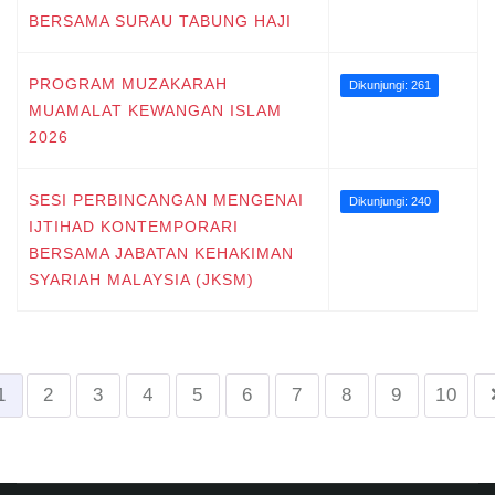
BERSAMA SURAU TABUNG HAJI
PROGRAM MUZAKARAH
Dikunjungi: 261
MUAMALAT KEWANGAN ISLAM
2026
SESI PERBINCANGAN MENGENAI
Dikunjungi: 240
IJTIHAD KONTEMPORARI
BERSAMA JABATAN KEHAKIMAN
SYARIAH MALAYSIA (JKSM)
1
2
3
4
5
6
7
8
9
10