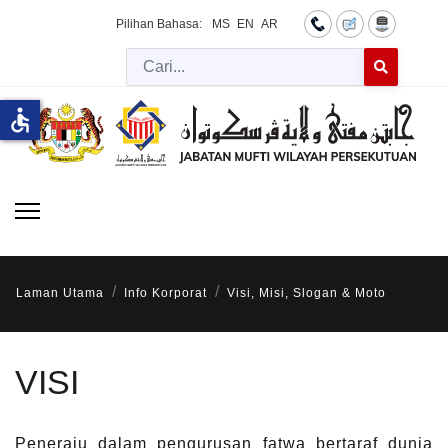
Pilihan Bahasa:
MS
EN
AR
Cari
Type 2 or more 
accessible
Laman Utama
Info Korporat
Visi, Misi, Slogan & Moto
VISI
Peneraju dalam pengurusan fatwa bertaraf dunia