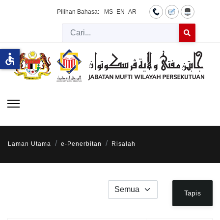
Pilihan Bahasa:
MS
EN
AR
Cari
Type 2 or more 
accessible
Laman Utama
e-Penerbitan
Risalah
Papar #
Tapis