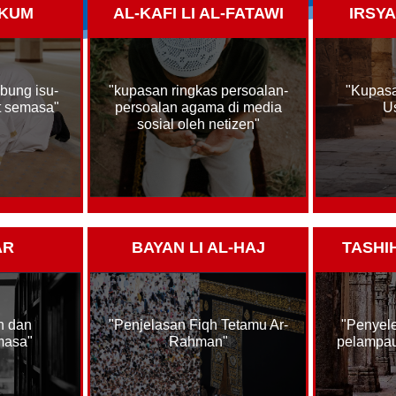
EADILAN JALAN RAYA
UKUM
AL-KAFI LI AL-FATAWI
IRSYA
ENYATAAN MEDIA JMWP -
OKONGAN TERHADAP
INDAAN AKTA 333 DEMI
EADILAN MANGSA DAN
bung isu-
"kupasan ringkas persoalan-
"Kupas
ARIS KEMALANGAN
t semasa"
persoalan agama di media
Us
sosial oleh netizen"
AR
BAYAN LI AL-HAJ
TASHI
h dan
"Penjelasan Fiqh Tetamu Ar-
"Penyele
masa"
Rahman"
pelampau