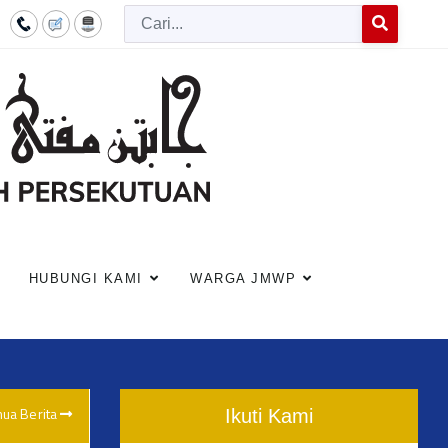
Cari
Type 2 or more c
HUBUNGI KAMI
WARGA JMWP
ua Berita
Ikuti Kami