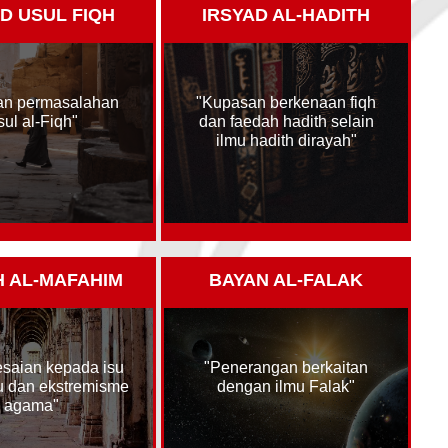
D USUL FIQH
IRSYAD AL-HADITH
an permasalahan
"Kupasan berkenaan fiqh
ul al-Fiqh"
dan faedah hadith selain
ilmu hadith dirayah"
H AL-MAFAHIM
BAYAN AL-FALAK
saian kepada isu
"Penerangan berkaitan
 dan ekstremisme
dengan ilmu Falak"
agama"