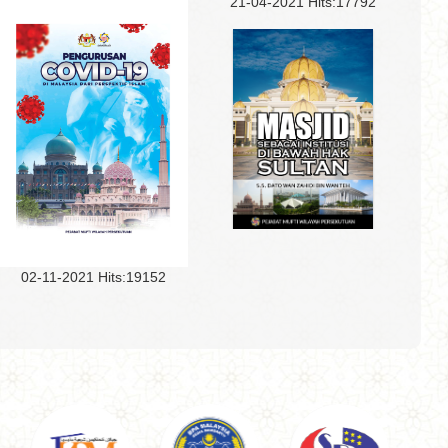
21-04-2021
Hits:
17792
3D
PDF
THUMB
02-11-2021
Hits:
19152