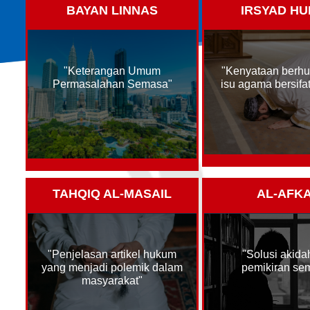
K
BAYAN LINNAS
IRSYAD H
19
K
S
P
JUL/2026
K
"Keterangan Umum
"Kenyataan berhu
W
Permasalahan Semasa"
isu agama bersifa
TAHQIQ AL-MASAIL
AL-AFK
"Penjelasan artikel hukum
"Solusi akida
yang menjadi polemik dalam
pemikiran se
masyarakat"