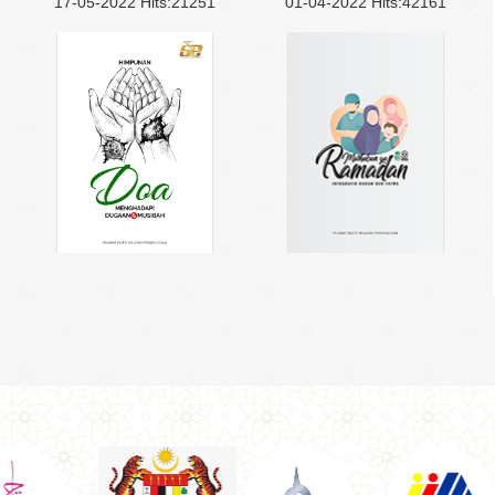
17-05-2022
Hits:
21251
01-04-2022
Hits:
42161
3D
PDF
THUMB
3D
PDF
THUMB
HIMPUNAN
DOA
DUGAAN
MUSIBAH