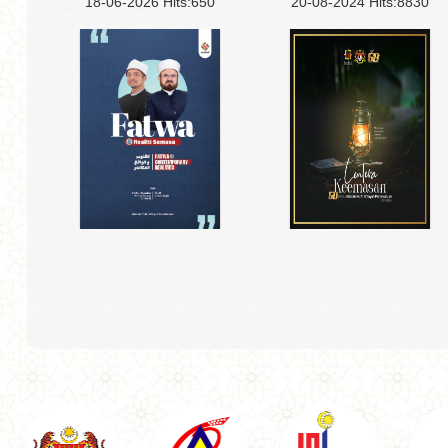
18-06-2026
Hits:
650
20-08-2024
Hits:
8830
3D
PDF
THUMB
BUKU
3D
PDF
THUMB
BUKU
ATURCARA
ATURCARA
INTERACTIVE
INTERACTIVE