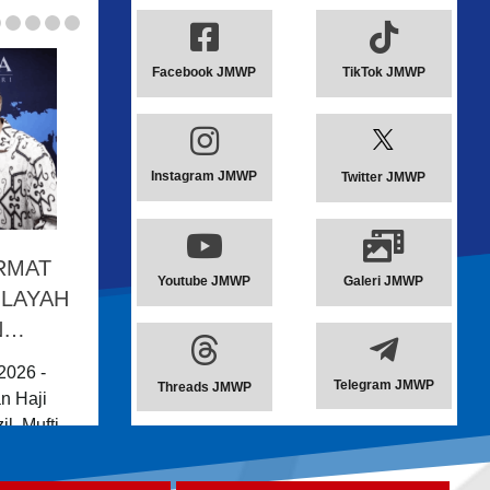
Facebook JMWP
TikTok JMWP
Instagram JMWP
Twitter JMWP
RMAT
Youtube JMWP
Galeri JMWP
ILAYAH
N…
026 -
Telegram JMWP
Threads JMWP
n Haji
l, Mufti