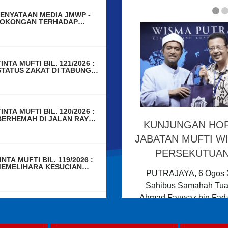
ENYATAAN MEDIA JMWP -
OKONGAN TERHADAP
INDAAN AKTA 333 DEMI
EADILAN MANGSA DAN
ARIS KEMALANGAN
INTA MUFTI BIL. 121/2026 :
STATUS ZAKAT DI TABUNG
HAJI
INTA MUFTI BIL. 120/2026 :
BERHEMAH DI JALAN RAYA
KUNJUNGAN HO
KERANA DIRI ANDA
BERHARGA
JABATAN MUFTI W
PERSEKUTUA
INTA MUFTI BIL. 119/2026 :
EMELIHARA KESUCIAN
PUTRAJAYA, 6 Ogos 2
ANAH PERKUBURAN ISLAM
Sahibus Samahah Tua
Ahmad Fauwaz bin Fadzi
INTA MUFTI BIL. 118/2026 :
Wilayah...
AMPASAN MANGSA
EMALANGAN MELENGKAPI