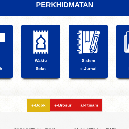
PERKHIDMATAN
Waktu
Sistem
ah
Solat
e-Jurnal
e-Book
e-Brosur
al-I'tisam