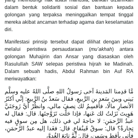
dalam bentuk solidariti sosial dan bantuan kepada
golongan yang terpaksa meninggalkan tempat tinggal
mereka akibat ancaman terhadap agama dan keselamatan
diri.
Manifestasi prinsip tersebut dapat dilihat dengan jelas
melalui peristiwa persaudaraan (
mu’akhah
) antara
golongan Muhajirin dan Ansar yang diasaskan oleh
Rasulullah SAW selepas peristiwa hijrah ke Madinah.
Dalam sebuah hadis, Abdul Rahman bin Auf RA
meriwayatkan:
مَّا قدِمنا المَدينةَ آخى رَسولُ اللهِ صلَّى اللهُ عليه وسلَّم
بَيني وبينَ سَعدِ بنِ الرَّبيعِ، فقال سَعدُ بنُ الرَّبيعِ: إنِّي أكثَرُ
الأنصارِ مالًا، فأَقسِمُ لك نِصفَ مالي، وانظُرْ أيَّ زَوجَتَيَّ
هَوِيتَ نَزَلتُ لك عَنها، فإذا حَلَّت تَزَوَّجتَها. قال: فقال له
عبدُ الرَّحمَنِ: لا حاجةَ لي في ذلك، هل مِن سوقٍ فيه
تِجارةٌ؟ قال: سوقُ قَينُقاعٍ. قال: فغَدا إليه عبدُ الرَّحمَنِ،
فأتى بأقِطٍ وسَمنٍ، قال: ثُمَّ تابَعَ الغُدوَّ،