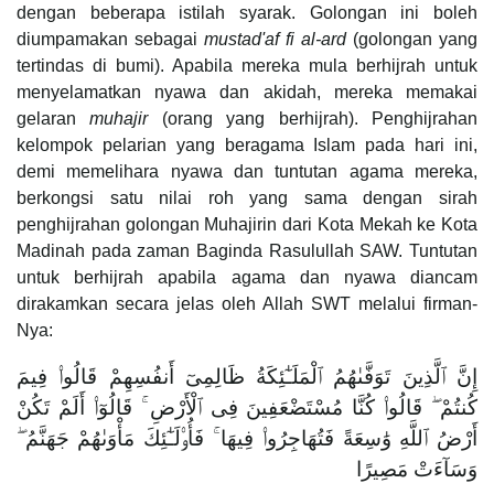
dengan beberapa istilah syarak. Golongan ini boleh
diumpamakan sebagai
mustad'af fi al-ard
(golongan yang
tertindas di bumi). Apabila mereka mula berhijrah untuk
menyelamatkan nyawa dan akidah, mereka memakai
gelaran
muhajir
(orang yang berhijrah). Penghijrahan
kelompok pelarian yang beragama Islam pada hari ini,
demi memelihara nyawa dan tuntutan agama mereka,
berkongsi satu nilai roh yang sama dengan sirah
penghijrahan golongan Muhajirin dari Kota Mekah ke Kota
Madinah pada zaman Baginda Rasulullah SAW. Tuntutan
untuk berhijrah apabila agama dan nyawa diancam
dirakamkan secara jelas oleh Allah SWT melalui firman-
Nya:
إِنَّ ٱلَّذِينَ تَوَفَّىٰهُمُ ٱلْمَلَـٰٓئِكَةُ ظَالِمِىٓ أَنفُسِهِمْ قَالُوا۟ فِيمَ
كُنتُمْ ۖ قَالُوا۟ كُنَّا مُسْتَضْعَفِينَ فِى ٱلْأَرْضِ ۚ قَالُوٓا۟ أَلَمْ تَكُنْ
أَرْضُ ٱللَّهِ وَٰسِعَةً فَتُهَاجِرُوا۟ فِيهَا ۚ فَأُو۟لَـٰٓئِكَ مَأْوَىٰهُمْ جَهَنَّمُ ۖ
وَسَآءَتْ مَصِيرًا