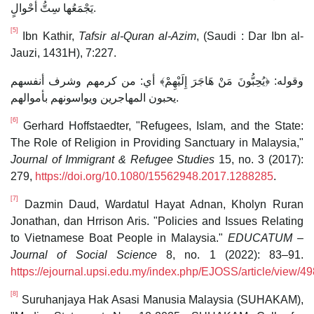
يَجْمَعُها سِتُّ أحْوالٍ.
[5]
Ibn Kathir,
Tafsir al-Quran al-Azim
, (Saudi : Dar Ibn al-
Jauzi, 1431H), 7:227.
وقوله: ﴿يُحِبُّونَ مَنْ هَاجَرَ إِلَيْهِمْ﴾ أي: من كرمهم وشرف أنفسهم
يحبون المهاجرين ويواسونهم بأموالهم.
[6]
Gerhard Hoffstaedter, "Refugees, Islam, and the State:
The Role of Religion in Providing Sanctuary in Malaysia,"
Journal of Immigrant & Refugee Studies
15, no. 3 (2017):
279,
https://doi.org/10.1080/15562948.2017.1288285
.
[7]
Dazmin Daud, Wardatul Hayat Adnan, Kholyn Ruran
Jonathan, dan Hrrison Aris. "Policies and Issues Relating
to Vietnamese Boat People in Malaysia."
EDUCATUM –
Journal of Social Science
8, no. 1 (2022): 83–91.
https://ejournal.upsi.edu.my/index.php/EJOSS/article/view/4
[8]
Suruhanjaya Hak Asasi Manusia Malaysia (SUHAKAM),