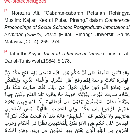
we-protect/refugees
.
[3]
Norazira Ali, “Cabaran-cabaran Pelarian Rohingya
Muslim: Kajian Kes di Pulau Pinang,” dalam
Conference
Proceedings of Social Sciences Postgraduate International
Seminar (SSPIS) 2014
(Pulau Pinang: Universiti Sains
Malaysia, 2014), 265–274,
[4]
Tahir Ibn Asyur,
Tafsir al-Tahrir wa al-Tanwir
(Tunisia : al-
Dar al-Tunisiyyah,1984), 5:178.
وقَدِ اتَّفَقَ العُلَماءُ عَلى أنَّ حُكْمَ هَذِهِ الآيَةِ انْقَضى يَوْمَ فَتْحِ مَكَّةَ لِأنَّ
الهِجْرَةَ كانَتْ واجِبَةً لِمُفارَقَةِ أهْلِ الشِّرْكِ وأعْداءِ الدِّينِ، ولِلتَّمَكُّنِ
مِن عِبادَةِ اللَّهِ دُونَ حائِلٍ يَحُولُ عَنْ ذَلِكَ، فَلَمّا صارَتْ مَكَّةُ دارَ
إسْلامٍ ساوَتْ غَيْرَها، ويُؤَيِّدُهُ حَدِيثُ «لا هِجْرَةَ بَعْدَ الفَتْحِ ولَكِنْ جِهادٌ
ونِيَّةٌ» فَكانَ المُؤْمِنُونَ يَبْقَوْنَ في أوْطانِهِمْ إلّا المُهاجِرِينَ يَحْرُمُ
عَلَيْهِمُ الرُّجُوعُ إلى مَكَّةَ. وفِي الحَدِيثِ «اللَّهُمَّ أمْضِ لِأصْحابِي
هِجْرَتَهم ولا تَرُدُّهم عَلى أعْقابِهِمْ» قالَهُ بَعْدَ أنْ فُتِحَتْ مَكَّةُ. غَيْرَ أنَّ
القِياسَ عَلى حُكْمِ هَذِهِ الآيَةِ يَفْتَحُ لِلْمُجْتَهِدِينَ نَظَرًا في أحْكامِ وُجُوبِ
الخُرُوجِ مِنَ البَلَدِ الَّذِي يُفْتَنُ فِيهِ المُؤْمِنُ في دِينِهِ، وهَذِهِ أحْكامٌ