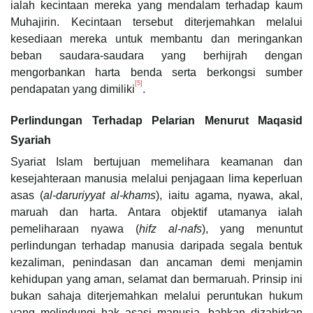
ialah kecintaan mereka yang mendalam terhadap kaum
Muhajirin. Kecintaan tersebut diterjemahkan melalui
kesediaan mereka untuk membantu dan meringankan
beban saudara-saudara yang berhijrah dengan
mengorbankan harta benda serta berkongsi sumber
[5]
pendapatan yang dimiliki
.
Perlindungan Terhadap Pelarian Menurut Maqasid
Syariah
Syariat Islam bertujuan memelihara keamanan dan
kesejahteraan manusia melalui penjagaan lima keperluan
asas (
al-daruriyyat al-khams
), iaitu agama, nyawa, akal,
maruah dan harta. Antara objektif utamanya ialah
pemeliharaan nyawa (
hifz al-nafs
), yang menuntut
perlindungan terhadap manusia daripada segala bentuk
kezaliman, penindasan dan ancaman demi menjamin
kehidupan yang aman, selamat dan bermaruah. Prinsip ini
bukan sahaja diterjemahkan melalui peruntukan hukum
yang melindungi hak asasi manusia, bahkan dizahirkan