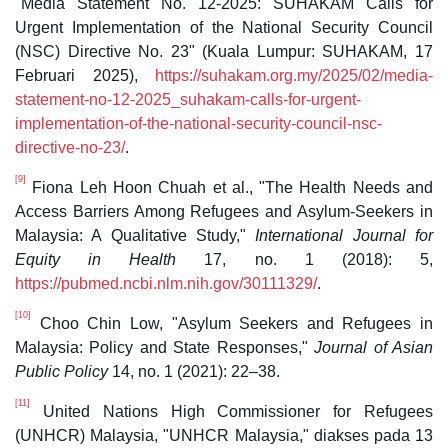
"Media Statement No. 12-2025: SUHAKAM Calls for
Urgent Implementation of the National Security Council
(NSC) Directive No. 23" (Kuala Lumpur: SUHAKAM, 17
Februari 2025),
https://suhakam.org.my/2025/02/media-
statement-no-12-2025_suhakam-calls-for-urgent-
implementation-of-the-national-security-council-nsc-
directive-no-23/
.
[9]
Fiona Leh Hoon Chuah et al., "The Health Needs and
Access Barriers Among Refugees and Asylum-Seekers in
Malaysia: A Qualitative Study,"
International Journal for
Equity in Health
17, no. 1 (2018): 5,
https://pubmed.ncbi.nlm.nih.gov/30111329/
.
[10]
Choo Chin Low, "Asylum Seekers and Refugees in
Malaysia: Policy and State Responses,"
Journal of Asian
Public Policy
14, no. 1 (2021): 22–38.
[11]
United Nations High Commissioner for Refugees
(UNHCR) Malaysia, "UNHCR Malaysia," diakses pada 13