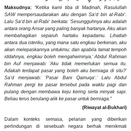
Maksudnya:
“Ketika kami tiba di Madinah, Rasulullah
SAW mempersaudarakan aku dengan Sa‘d bin al-Rabi‘.
Lalu Sa‘d bin al-Rabi‘ berkata: 'Sesungguhnya aku adalah
antara orang Ansar yang paling banyak hartanya. Aku akan
membahagikan separuh hartaku kepadamu. Lihatlah
antara dua isteriku, yang mana satu engkau berkenan, aku
akan melepaskannya untukmu; dan apabila tamat tempoh
iddahnya, engkau boleh mengahwininya.' Abdul Rahman
bin Auf menjawab: 'Aku tidak memerlukan semua itu.
Adakah terdapat pasar yang boleh aku berniaga di situ?'
Sa‘d menjawab: 'Pasar Bani Qainuqa‘.' Lalu Abdul
Rahman pergi ke pasar tersebut pada waktu pagi dan
pulang dengan membawa keju kering serta minyak sapi.
Beliau terus berulang-alik ke pasar untuk berniaga.”
(Riwayat al-Bukhari)
Dalam konteks semasa, pelarian yang diberikan
perlindungan di sesebuah negara berhak menikmati