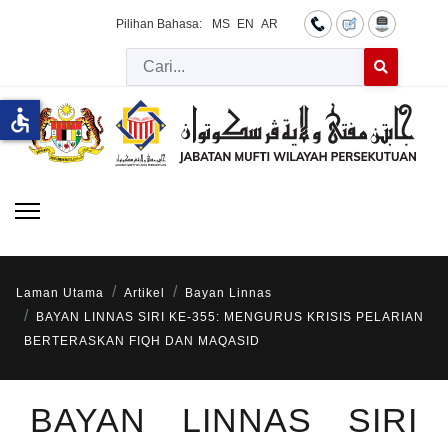
Pilihan Bahasa:
MS
EN
AR
Cari
Type 2 or more 
accessible
Laman Utama
Artikel
Bayan Linnas
BAYAN LINNAS SIRI KE-355: MENGURUS KRISIS PELARIAN
BERTERASKAN FIQH DAN MAQASID
BAYAN LINNAS SIRI