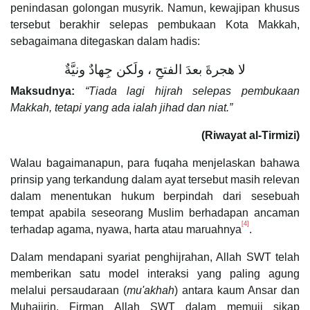
penindasan golongan musyrik. Namun, kewajipan khusus
tersebut berakhir selepas pembukaan Kota Makkah,
sebagaimana ditegaskan dalam hadis:
لا هجرةَ بعدَ الفتحِ ، ولَكن جِهادٌ ونيَّةٌ
Maksudnya:
“Tiada lagi hijrah selepas pembukaan
Makkah, tetapi yang ada ialah jihad dan niat.”
(Riwayat al-Tirmizi)
Walau bagaimanapun, para fuqaha menjelaskan bahawa
prinsip yang terkandung dalam ayat tersebut masih relevan
dalam menentukan hukum berpindah dari sesebuah
tempat apabila seseorang Muslim berhadapan ancaman
[4]
terhadap agama, nyawa, harta atau maruahnya
.
Dalam mendapani syariat penghijrahan, Allah SWT telah
memberikan satu model interaksi yang paling agung
melalui persaudaraan (
mu'akhah
) antara kaum Ansar dan
Muhajirin. Firman Allah SWT dalam memuji sikap