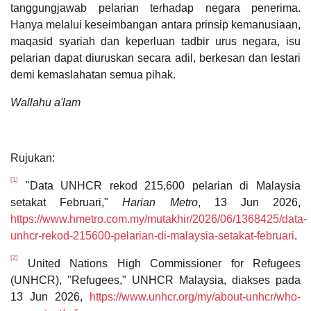
tanggungjawab pelarian terhadap negara penerima.
Hanya melalui keseimbangan antara prinsip kemanusiaan,
maqasid syariah dan keperluan tadbir urus negara, isu
pelarian dapat diuruskan secara adil, berkesan dan lestari
demi kemaslahatan semua pihak.
Wallahu a'lam
Rujukan:
[1]
"Data UNHCR rekod 215,600 pelarian di Malaysia
setakat Februari,"
Harian Metro
, 13 Jun 2026,
https://www.hmetro.com.my/mutakhir/2026/06/1368425/data-
unhcr-rekod-215600-pelarian-di-malaysia-setakat-februari
.
[2]
United Nations High Commissioner for Refugees
(UNHCR), "Refugees," UNHCR Malaysia, diakses pada
13 Jun 2026,
https://www.unhcr.org/my/about-unhcr/who-