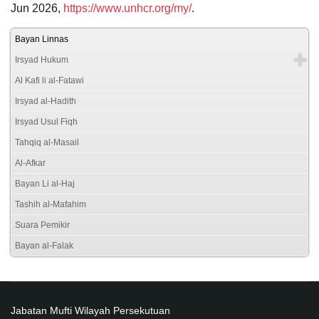
Jun 2026,
https://www.unhcr.org/my/
.
Bayan Linnas
Irsyad Hukum
Al Kafi li al-Fatawi
Irsyad al-Hadith
Irsyad Usul Fiqh
Tahqiq al-Masail
Al-Afkar
Bayan Li al-Haj
Tashih al-Mafahim
Suara Pemikir
Bayan al-Falak
Jabatan Mufti Wilayah Persekutuan