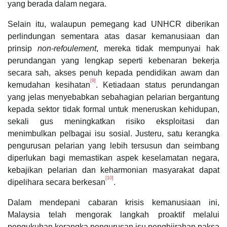
yang berada dalam negara.
Selain itu, walaupun pemegang kad UNHCR diberikan
perlindungan sementara atas dasar kemanusiaan dan
prinsip
non-refoulement
, mereka tidak mempunyai hak
perundangan yang lengkap seperti kebenaran bekerja
secara sah, akses penuh kepada pendidikan awam dan
[9]
kemudahan kesihatan
. Ketiadaan status perundangan
yang jelas menyebabkan sebahagian pelarian bergantung
kepada sektor tidak formal untuk meneruskan kehidupan,
sekali gus meningkatkan risiko eksploitasi dan
menimbulkan pelbagai isu sosial. Justeru, satu kerangka
pengurusan pelarian yang lebih tersusun dan seimbang
diperlukan bagi memastikan aspek keselamatan negara,
kebajikan pelarian dan keharmonian masyarakat dapat
[10]
dipelihara secara berkesan
.
Dalam mendepani cabaran krisis kemanusiaan ini,
Malaysia telah mengorak langkah proaktif melalui
pengukuhan kerangka pengurusan isu penghijrahan paksa