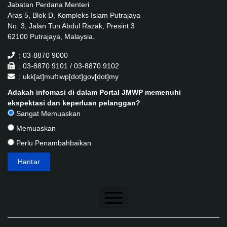
Jabatan Perdana Menteri
Aras 5, Blok D, Kompleks Islam Putrajaya
No. 3, Jalan Tun Abdul Razak, Presint 3
62100 Putrajaya, Malaysia.
: 03-8870 9000
: 03-8870 9101 / 03-8870 9102
: ukk[at]muftiwp[dot]gov[dot]my
Adakah infomasi di dalam Portal JMWP memenuhi
ekspektasi dan keperluan pelanggan?
Sangat Memuaskan
Memuaskan
Perlu Penambahbaikan
Penafian