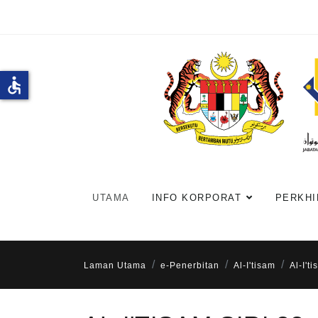
accessible
UTAMA
INFO KORPORAT
PERKHI
Laman Utama
e-Penerbitan
Al-I'tisam
Al-I't