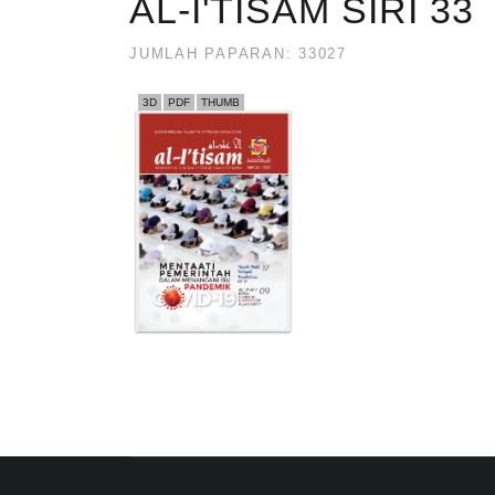
AL-I'TISAM SIRI 33
JUMLAH PAPARAN: 33027
3D
PDF
THUMB