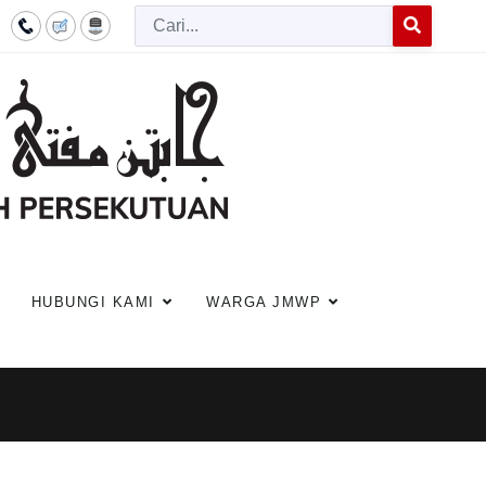
Cari
Type 2 or more c
HUBUNGI KAMI
WARGA JMWP