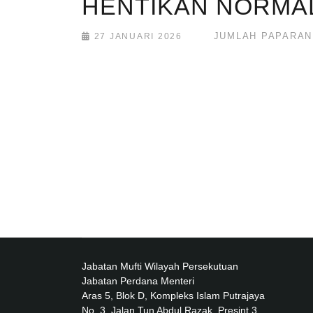
HENTIKAN NORMAL
JUMLAH PAPARAN:
27 JANUARI 2026
Jabatan Mufti Wilayah Persekutuan
Jabatan Perdana Menteri
Aras 5, Blok D, Kompleks Islam Putrajaya
No. 3, Jalan Tun Abdul Razak, Presint 3