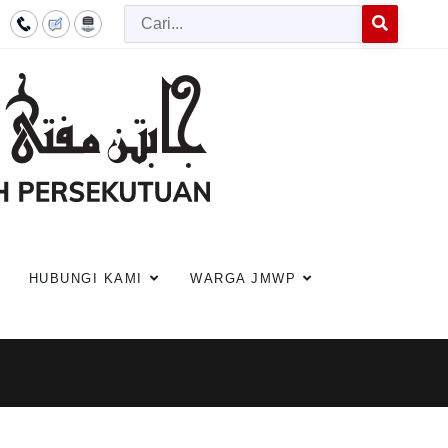
Cari
Type 2 or more c
HUBUNGI KAMI
WARGA JMWP