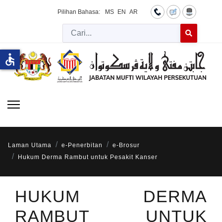
Pilihan Bahasa:
MS
EN
AR
Cari
Type 2 or more 
accessible
Laman Utama
e-Penerbitan
e-Brosur
Hukum Derma Rambut untuk Pesakit Kanser
HUKUM DERMA
RAMBUT UNTUK