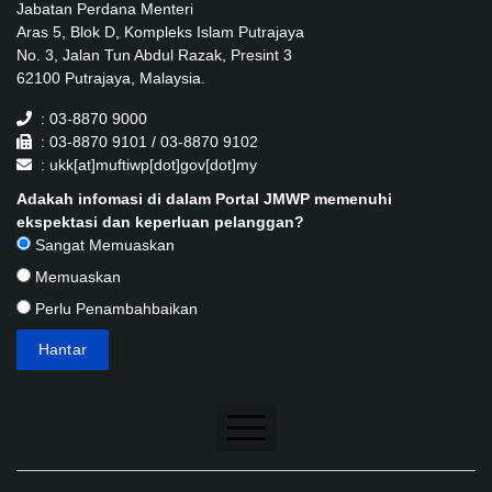
Jabatan Perdana Menteri
Aras 5, Blok D, Kompleks Islam Putrajaya
No. 3, Jalan Tun Abdul Razak, Presint 3
62100 Putrajaya, Malaysia.
: 03-8870 9000
: 03-8870 9101 / 03-8870 9102
: ukk[at]muftiwp[dot]gov[dot]my
Adakah infomasi di dalam Portal JMWP memenuhi
ekspektasi dan keperluan pelanggan?
Sangat Memuaskan
Memuaskan
Perlu Penambahbaikan
Penafian