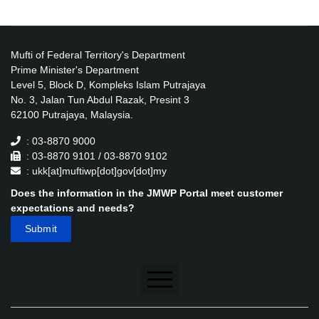
Mufti of Federal Territory's Department
Prime Minister's Department
Level 5, Block D, Kompleks Islam Putrajaya
No. 3, Jalan Tun Abdul Razak, Presint 3
62100 Putrajaya, Malaysia.
: 03-8870 9000
: 03-8870 9101 / 03-8870 9102
: ukk[at]muftiwp[dot]gov[dot]my
Does the information in the JMWP Portal meet customer
expectations and needs?
Disclaimer