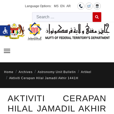
Language Options:
MS
EN
AR
Searc
Type 2 or more 
accessible
Home
Archives
Astronomy Unit Bulletin
Artikel
Aktiviti Cerapan Hilal Jamadil Akhir 1441H
AKTIVITI CERAPAN
HILAL JAMADIL AKHIR