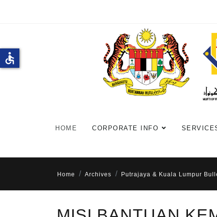
accessible
HOME
CORPORATE INFO
SERVICE
Home
Archives
Putrajaya & Kuala Lumpur Bull
MISI BANTUAN KE