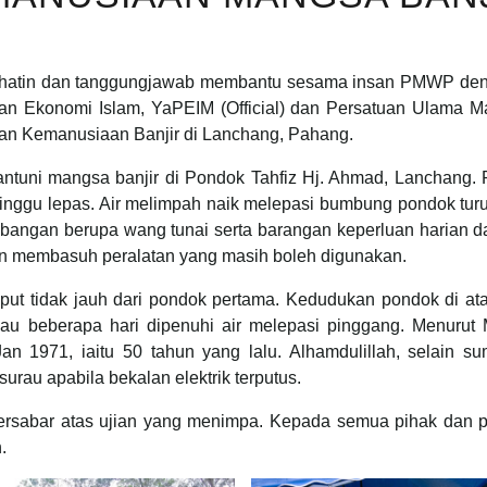
ihatin dan tanggungjawab membantu sesama insan PMWP denga
n Ekonomi Islam, YaPEIM (Official) dan Persatuan Ulama M
an Kemanusiaan Banjir di Lanchang, Pahang.
ntuni mangsa banjir di Pondok Tahfiz Hj. Ahmad, Lanchang. 
minggu lepas. Air melimpah naik melepasi bumbung pondok tur
mbangan berupa wang tunai serta barangan keperluan harian da
 membasuh peralatan yang masih boleh digunakan.
put tidak jauh dari pondok pertama. Kedudukan pondok di at
au beberapa hari dipenuhi air melepasi pinggang. Menurut M
Jan 1971, iaitu 50 tahun yang lalu. Alhamdulillah, selain
rau apabila bekalan elektrik terputus.
sabar atas ujian yang menimpa. Kepada semua pihak dan pa
.