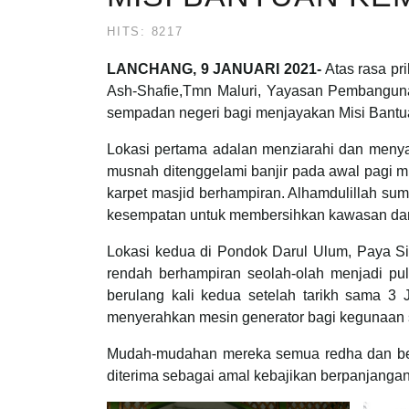
HITS: 8217
LANCHANG, 9 JANUARI 2021-
Atas rasa pr
Ash-Shafie,Tmn Maluri, Yayasan Pembanguna
sempadan negeri bagi menjayakan Misi Bantu
Lokasi pertama adalan menziarahi dan menya
musnah ditenggelami banjir pada awal pagi 
karpet masjid berhampiran. Alhamdulillah su
kesempatan untuk membersihkan kawasan dan
Lokasi kedua di Pondok Darul Ulum, Paya Si
rendah berhampiran seolah-olah menjadi pul
berulang kali kedua setelah tarikh sama 3 
menyerahkan mesin generator bagi kegunaan su
Mudah-mudahan mereka semua redha dan ber
diterima sebagai amal kebajikan berpanjangan