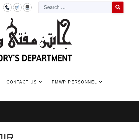
Searc
Type 2 or more c
CONTACT US
PMWP PERSONNEL
JIR