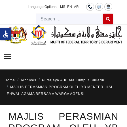
Language Options:
MS
EN
AR
Searc
Type 2 or more 
accessible
Home
Archives
Putrajaya & Kuala Lumpur Bulletin
MAJLIS PERASMIAN PROGRAM OLEH YB MENTERI HAL
EHWAL AGAMA BERSAMA WARGA AGENSI
MAJLIS PERASMIAN