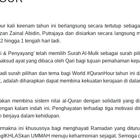
r kali keenam tahun ini berlangsung secara tertutup sebag
an Zainal Abidin, Putrajaya dan disiarkan secara langsung 
2 hingga 1 tengah hari tadi.
 & Penyayang’ telah memilih Surah Al-Mulk sebagai surah pi
maksud ayat yang dibaca oleh Qari bagi tujuan pemahaman kepa
di surah pilihan dan tema bagi World #QuranHour tahun ini d
, adalah diharapkan dapat membina kekuatan kerajaan di dalam 
kan membina sistem nilai al-Quran dengan solidariti yang d
ngan kalam indah ini. Penghayatan terhadap tiga motivasi di
an berjaya dalam kehidupan.
rmakna ini khususnya bagi menghayati Ramadan yang diturunk
HLASkan UMMAH menuju keharmonian sejagat. Semoga dunia