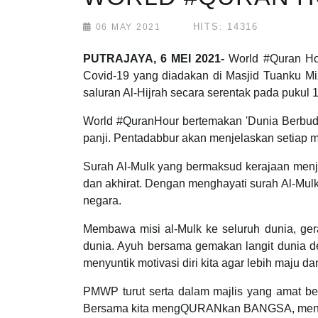
HITS: 14316
06 MAY 2021
PUTRAJAYA, 6 MEI 2021-
World #Quran Hou
Covid-19 yang diadakan di Masjid Tuanku Miz
saluran Al-Hijrah secara serentak pada pukul 1
World #QuranHour bertemakan 'Dunia Berbudi
panji. Pentadabbur akan menjelaskan setiap 
Surah Al-Mulk yang bermaksud kerajaan menja
dan akhirat. Dengan menghayati surah Al-Mulk
negara.
Membawa misi al-Mulk ke seluruh dunia, gera
dunia. Ayuh bersama gemakan langit dunia de
menyuntik motivasi diri kita agar lebih maju d
PMWP turut serta dalam majlis yang amat be
Bersama kita mengQURANkan BANGSA, mengIK