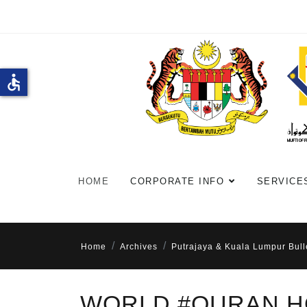
accessible
HOME
CORPORATE INFO
SERVICE
Home
Archives
Putrajaya & Kuala Lumpur Bull
WORLD #QURAN 