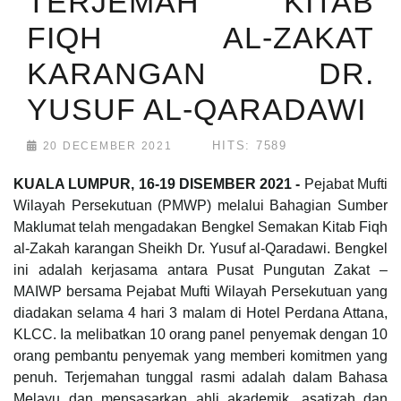
TERJEMAH KITAB
FIQH AL-ZAKAT
KARANGAN DR.
YUSUF AL-QARADAWI
HITS: 7589
20 DECEMBER 2021
KUALA LUMPUR, 16-19 DISEMBER 2021 -
Pejabat Mufti
Wilayah Persekutuan (PMWP) melalui Bahagian Sumber
Maklumat telah mengadakan Bengkel Semakan Kitab Fiqh
al-Zakah karangan Sheikh Dr. Yusuf al-Qaradawi. Bengkel
ini adalah kerjasama antara Pusat Pungutan Zakat –
MAIWP bersama Pejabat Mufti Wilayah Persekutuan yang
diadakan selama 4 hari 3 malam di Hotel Perdana Attana,
KLCC. Ia melibatkan 10 orang panel penyemak dengan 10
orang pembantu penyemak yang memberi komitmen yang
penuh. Terjemahan tunggal rasmi adalah dalam Bahasa
Melayu dan mensasarkan ahli akademik, asatizah dan