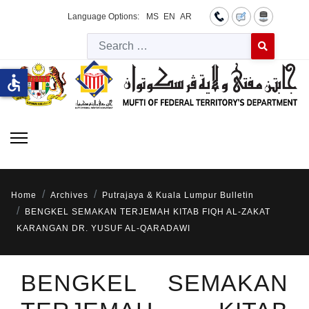
Language Options:
MS
EN
AR
Searc
Type 2 or more 
accessible
Home
Archives
Putrajaya & Kuala Lumpur Bulletin
BENGKEL SEMAKAN TERJEMAH KITAB FIQH AL-ZAKAT
KARANGAN DR. YUSUF AL-QARADAWI
BENGKEL SEMAKAN