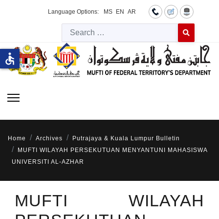
Language Options:
MS
EN
AR
Searc
Type 2 or more 
accessible
Home
Archives
Putrajaya & Kuala Lumpur Bulletin
MUFTI WILAYAH PERSEKUTUAN MENYANTUNI MAHASISWA
UNIVERSITI AL-AZHAR
MUFTI WILAYAH