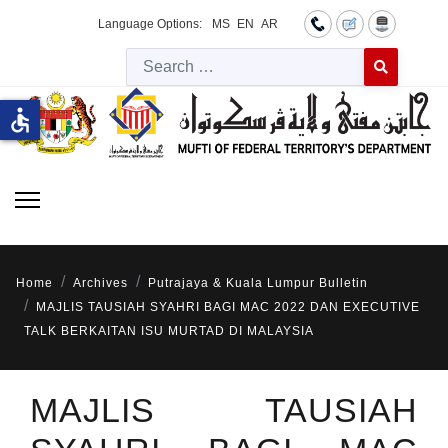
Language Options:
MS
EN
AR
Searc
Type 2 or more 
accessible
Home
Archives
Putrajaya & Kuala Lumpur Bulletin
MAJLIS TAUSIAH SYAHRI BAGI MAC 2022 DAN EXECUTIVE
TALK BERKAITAN ISU MURTAD DI MALAYSIA
MAJLIS TAUSIAH