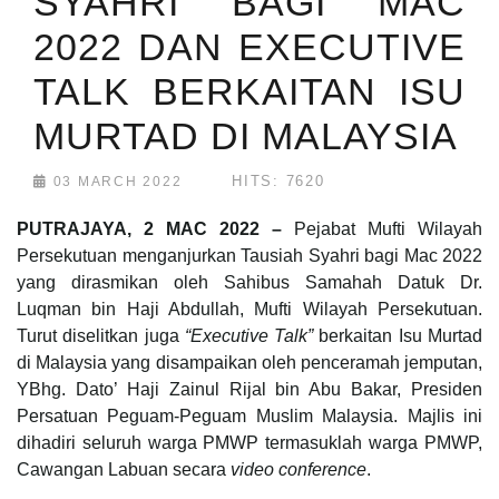
SYAHRI BAGI MAC
2022 DAN EXECUTIVE
TALK BERKAITAN ISU
MURTAD DI MALAYSIA
HITS: 7620
03 MARCH 2022
PUTRAJAYA, 2 MAC 2022 –
Pejabat Mufti Wilayah
Persekutuan menganjurkan Tausiah Syahri bagi Mac 2022
yang dirasmikan oleh Sahibus Samahah Datuk Dr.
Luqman bin Haji Abdullah, Mufti Wilayah Persekutuan.
Turut diselitkan juga
“Executive Talk”
berkaitan Isu Murtad
di Malaysia yang disampaikan oleh penceramah jemputan,
YBhg. Dato’ Haji Zainul Rijal bin Abu Bakar, Presiden
Persatuan Peguam-Peguam Muslim Malaysia. Majlis ini
dihadiri seluruh warga PMWP termasuklah warga PMWP,
Cawangan Labuan secara
video conference
.