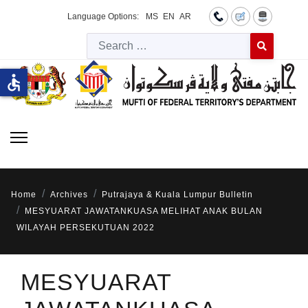
Language Options:
MS
EN
AR
Searc
Type 2 or more 
accessible
Home
Archives
Putrajaya & Kuala Lumpur Bulletin
MESYUARAT JAWATANKUASA MELIHAT ANAK BULAN
WILAYAH PERSEKUTUAN 2022
MESYUARAT