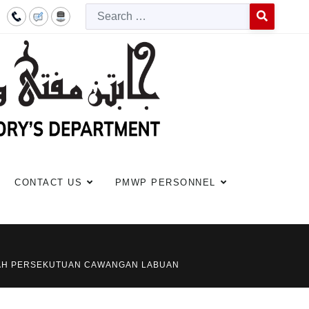
Searc
Type 2 or more c
CONTACT US
PMWP PERSONNEL
AYAH PERSEKUTUAN CAWANGAN LABUAN