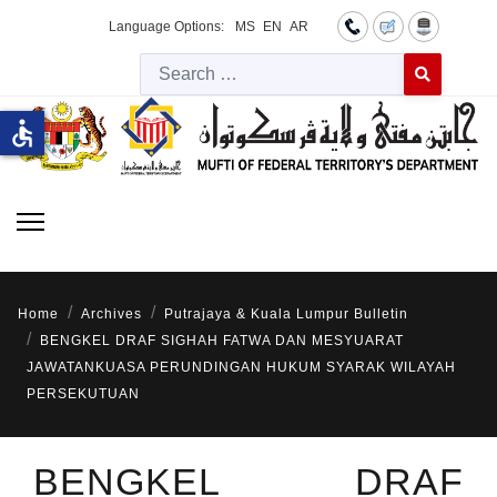
Language Options:
MS
EN
AR
Searc
Type 2 or more 
accessible
Home
Archives
Putrajaya & Kuala Lumpur Bulletin
BENGKEL DRAF SIGHAH FATWA DAN MESYUARAT
JAWATANKUASA PERUNDINGAN HUKUM SYARAK WILAYAH
PERSEKUTUAN
BENGKEL DRAF