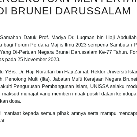
 DI BRUNEI DARUSSALAM
amahah Datuk Prof. Madya Dr. Luqman bin Haji Abdullah,
ra bagi Forum Perdana Majlis Ilmu 2023 sempena Sambutan 
Yang Di-Pertuan Negara Brunei Darussalam Ke-77 Tahun. Foru
as pada 25 November 2023.
 YBrs. Dr. Haji Norarfan bin Haji Zainal, Rektor Universiti Isl
ah, Penolong Mufti (Ifta), Jabatan Mufti Kerajaan Negara Br
akulti Pengurusan Pembangunan Islam, UNISSA selaku modera
ai maksud munajat yang memberi impak positif dalam kehidu
ukan dosa.
 manfaat kepada semua pihak amnya serta mampu mencapai
at.