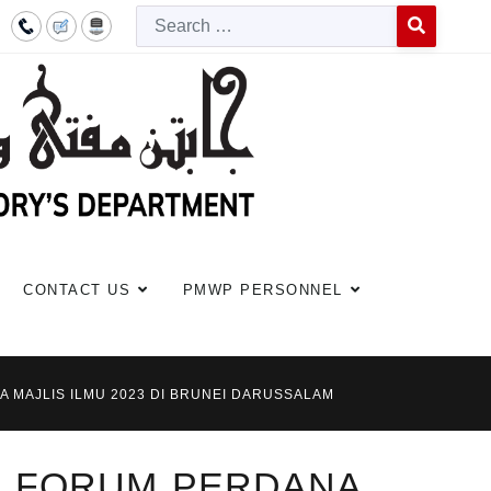
Searc
Type 2 or more c
CONTACT US
PMWP PERSONNEL
 MAJLIS ILMU 2023 DI BRUNEI DARUSSALAM
I FORUM PERDANA