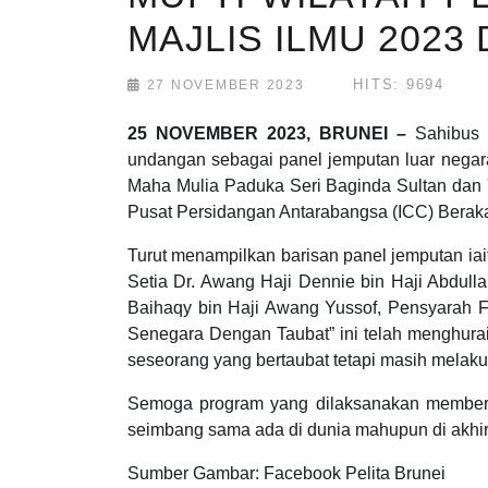
MAJLIS ILMU 2023
HITS: 9694
27 NOVEMBER 2023
25 NOVEMBER 2023, BRUNEI –
Sahibus S
undangan sebagai panel jemputan luar nega
Maha Mulia Paduka Seri Baginda Sultan dan 
Pusat Persidangan Antarabangsa (ICC) Berak
Turut menampilkan barisan panel jemputan iaitu
Setia Dr. Awang Haji Dennie bin Haji Abdull
Baihaqy bin Haji Awang Yussof, Pensyarah F
Senegara Dengan Taubat” ini telah menghur
seseorang yang bertaubat tetapi masih melak
Semoga program yang dilaksanakan memberi
seimbang sama ada di dunia mahupun di akhir
Sumber Gambar: Facebook Pelita Brunei