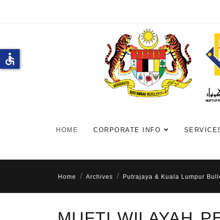
accessible
HOME
CORPORATE INFO
SERVICE
Home
Archives
Putrajaya & Kuala Lumpur Bull
MUFTI WILAYAH 