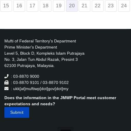
15
16
17
18
19
20
21
22
23
24
Mufti of Federal Territory's Department
Prime Minister's Department
Level 5, Block D, Kompleks Islam Putrajaya
No. 3, Jalan Tun Abdul Razak, Presint 3
62100 Putrajaya, Malaysia.
: 03-8870 9000
: 03-8870 9101 / 03-8870 9102
: ukk[at]muftiwp[dot]gov[dot]my
Does the information in the JMWP Portal meet customer
expectations and needs?