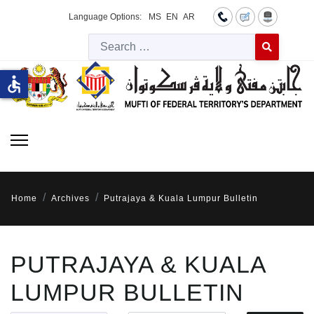
Language Options:
MS
EN
AR
Searc
Type 2 or more 
accessible
Home
Archives
Putrajaya & Kuala Lumpur Bulletin
PUTRAJAYA & KUALA
LUMPUR BULLETIN