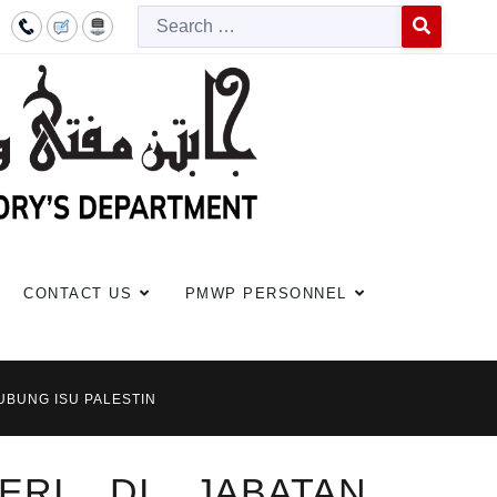
Searc
Type 2 or more c
CONTACT US
PMWP PERSONNEL
UBUNG ISU PALESTIN
ERI DI JABATAN