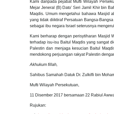
Kami daripada pejabat Mufti Wilayah Persek
Mejar Jeneral (B) Dato' Seri Jamil Khir bin 
Maqdis. Umum mengetahui bahawa Masjid al-A
yang tidak diiktiraf Persatuan Bangsa-Bangs
sebagai ibu negara Israel seterusnya mengeru
Kami berharap dengan perisytiharan Masjid W
terhadap isu-isu Baitul Maqdis yang sangat d
Palestin dan menjaga kesucian Baitul Maqd
mendokong perjuangan rakyat Palestin deng
Akhukum fillah,
Sahibus Samahah Datuk Dr. Zulkifli bin Moham
Mufti Wilayah Persekutuan,
11 Disember 2017 bersamaan 22 Rabiul Aww
Rujukan: