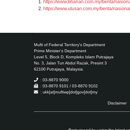
https://www.bharian.com.my/berita/nasio
https://www.utusan.com.my/berita/nasiona
Mufti of Federal Territory's Department
Prime Minister's Department
Level 5, Block D, Kompleks Islam Putrajaya
No. 3, Jalan Tun Abdul Razak, Presint 3
62100 Putrajaya, Malaysia.
: 03-8870 9000
: 03-8870 9101 / 03-8870 9102
: ukk[at]muftiwp[dot]gov[dot]my
Disclaimer
Best viewed by using the latest 