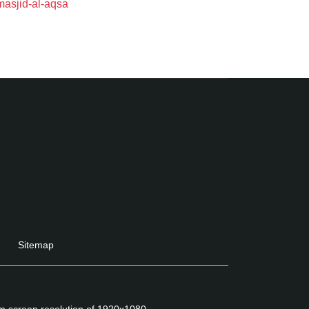
masjid-al-aqsa
Sitemap
um screen resolution of 1920x1080