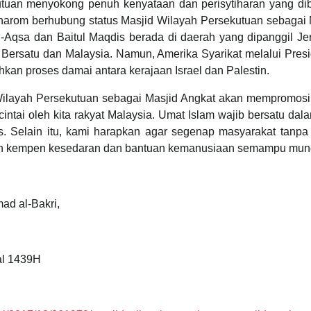
utuan menyokong penuh kenyataan dan perisytiharan yang dibu
Baharom berhubung status Masjid Wilayah Persekutuan sebagai 
qsa dan Baitul Maqdis berada di daerah yang dipanggil Jeru
a Bersatu dan Malaysia. Namun, Amerika Syarikat melalui Pres
hkan proses damai antara kerajaan Israel dan Palestin.
ilayah Persekutuan sebagai Masjid Angkat akan mempromosikan 
icintai oleh kita rakyat Malaysia. Umat Islam wajib bersatu
is. Selain itu, kami harapkan agar segenap masyarakat ta
an kempen kesedaran dan bantuan kemanusiaan semampu mun
ad al-Bakri,
al 1439H