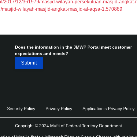
nal/2017/12/361979/masjid-wilayah-persekutuan-masjid-angkat-
l/masjid-wilayah-masjid-angkat-masjid-al-aqsa-1.570889
Does the information in the JMWP Portal meet customer
expectations and needs?
Security Policy
Privacy Policy
Application's Privacy Policy
Copyright © 2024 Mufti of Federal Territory Department
version of Mozilla firefox, Microsoft Edge or Google Chrome with minim