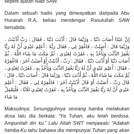
seperti ajaran Nabi SAW.
Dalam sebuah hadis yang diriwayatkan daripada Abu
Hurairah R.A, beliau mendengar Rasulullah SAW
bersabda:
إِنَّ عَبْدًا أَصَابَ ذَنْبًا ، وَرُبَّمَا قَالَ : أَذْنَبَ ذَنْبًا ، فَقَالَ : رَبِّ أَذْنَبْتُ ،
وَرُبَّمَا قَالَ : أَصَبْتُ ، فَاغْفِرْ لِي ، فَقَالَ رَبُّهُ : أَعَلِمَ عَبْدِي أَنَّ لَهُ رَبًّا
يَغْفِرُ الذَّنْبَ وَيَأْخُذُ بِهِ ، غَفَرْتُ لِعَبْدِي ، ثُمَّ مَكَثَ مَا شَاءَ اللَّهُ ، ثُمَّ
أَصَابَ ذَنْبًا أَوْ أَذْنَبَ ذَنْبًا ، فَقَالَ : رَبِّ ، أَذْنَبْتُ أَوْ أَصَبْتُ آخَرَ ، فَاغْفِرْهُ
، فَقَالَ : أَعَلِمَ عَبْدِي أَنَّ لَهُ رَبًّا يَغْفِرُ الذَّنْبَ وَيَأْخُذُ بِهِ ، غَفَرْتُ لِعَبْدِي ،
ثُمَّ مَكَثَ مَا شَاءَ اللَّهُ ، ثُمَّ أَذْنَبَ ذَنْبًا ، وَرُبَّمَا قَالَ : أَصَابَ ذَنْبًا ، قَالَ :
قَالَ رَبِّ ، أَصَبْتُ أَوْ قَالَ أَذْنَبْتُ آخَرَ : فَاغْفِرْهُ لِي ، فَقَالَ : أَعَلِمَ
عَبْدِي أَنَّ لَهُ رَبًّا يَغْفِرُ الذَّنْبَ وَيَأْخُذُ بِهِ ، غَفَرْتُ لِعَبْدِي ثَلَاثًا ، فَلْيَعْمَلْ
مَا شَاءَ
Maksudnya:
Sesungguhnya seorang hamba melakukan
dosa lalu dia berkata: “Ya Tuhan, aku telah berdosa.
Ampunilah diri ku.” Lalu Allah SWT menjawab: “Adakah
hamba-Ku tahu bahawa dia mempunyai Tuhan yang akan