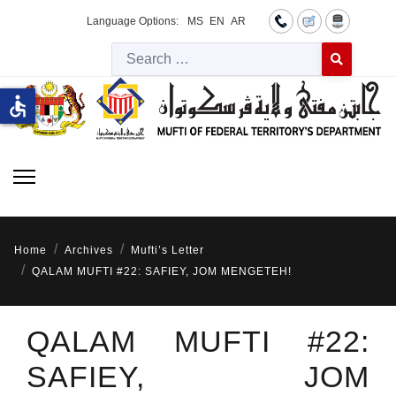
Language Options:
MS
EN
AR
Searc
Type 2 or more 
accessible
Home
Archives
Mufti’s Letter
QALAM MUFTI #22: SAFIEY, JOM MENGETEH!
QALAM MUFTI #22:
SAFIEY, JOM