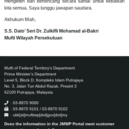
mengeteh dan berbincang secara santai untuk kebaikan
kita semua. Saya tunggu jawapan saudara.
Akhukum fillah,
S.S. Dato’ Seri Dr. Zulkifli Mohamad al-Bakri
Mufti Wilayah Persekutuan
Mufti of Federal Territory's Department
Prime Minister's Department
Level 5, Block D, Kompleks Islam Putrajaya
No. 3, Jalan Tun Abdul Razak, Presint 3
62100 Putrajaya, Malaysia.
: 03-8870 9000
: 03-8870 9101 / 03-8870 9102
: ukk[at]muftiwp[dot]gov[dot]my
Does the information in the JMWP Portal meet customer