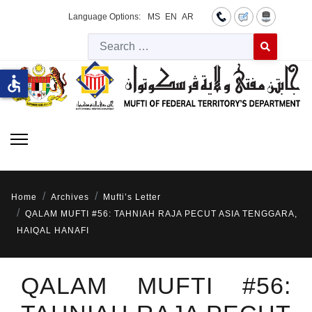
Language Options:
MS
EN
AR
Searc
Type 2 or more 
accessible
Home
Archives
Mufti’s Letter
QALAM MUFTI #56: TAHNIAH RAJA PECUT ASIA TENGGARA,
HAIQAL HANAFI
QALAM MUFTI #56: