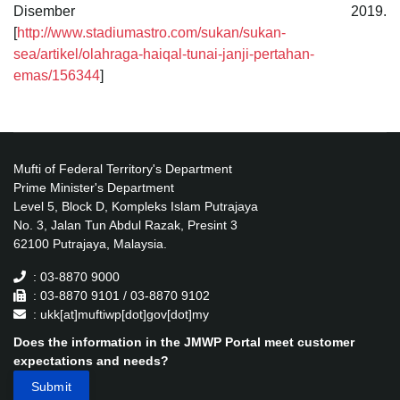
Disember 2019.
[
http://www.stadiumastro.com/sukan/sukan-
sea/artikel/olahraga-haiqal-tunai-janji-pertahan-
emas/156344
]
Mufti of Federal Territory's Department
Prime Minister's Department
Level 5, Block D, Kompleks Islam Putrajaya
No. 3, Jalan Tun Abdul Razak, Presint 3
62100 Putrajaya, Malaysia.
: 03-8870 9000
: 03-8870 9101 / 03-8870 9102
: ukk[at]muftiwp[dot]gov[dot]my
Does the information in the JMWP Portal meet customer
expectations and needs?