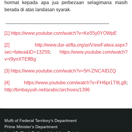
hormat kepada apa jua perbezaan selagimana masih
berada di atas landasan syarak.
_______________________________________
[1]
https://www.youtube.com/watch?v=Ke55y0YOWpE
[2]
http://www.dar-alifta.org/ar/ViewFatwa.aspx?
sec=fatwa&ID=13259
;
https://www.youtube.com/watch?
v=l9ynXTEfIBg
[3]
https://www.youtube.com/watch?v=5H-ZNCAIDZQ
[4]
https://www.youtube.com/watch?v=FH6pr1T9Lg8
;
http://binbayyah.net/arabic/archives/1396
Mufti of Federal Territory's Department
Prime Minister's Department