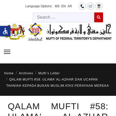
Language Options:
MS
EN
AR
Searc
Type 2 or more 
accessible
Home
Archives
Mufti’s Letter
QALAM MUFTI #58: ULAMA' AL-AZHAR DAN UCAPAN
TAHNIAH KEPADA BUKAN MUSLIM ATAS PERAYAAN MEREKA
QALAM MUFTI #58: