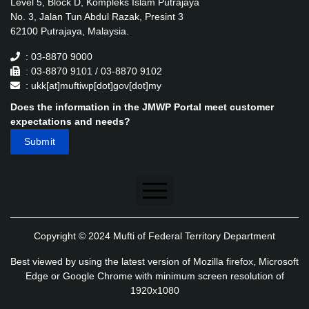
Level 5, Block D, Kompleks Islam Putrajaya
No. 3, Jalan Tun Abdul Razak, Presint 3
62100 Putrajaya, Malaysia.
: 03-8870 9000
: 03-8870 9101 / 03-8870 9102
: ukk[at]muftiwp[dot]gov[dot]my
Does the information in the JMWP Portal meet customer
expectations and needs?
Disclaimer
Copyright © 2024 Mufti of Federal Territory Department
Security Policy
Best viewed by using the latest version of Mozilla firefox, Microsoft
Privacy Policy
Edge or Google Chrome with minimum screen resolution of
1920x1080
Application's Privacy Policy