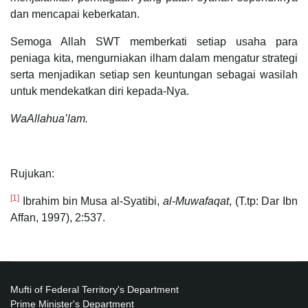
dan mencapai keberkatan.
Semoga Allah SWT memberkati setiap usaha para
peniaga kita, mengurniakan ilham dalam mengatur strategi
serta menjadikan setiap sen keuntungan sebagai wasilah
untuk mendekatkan diri kepada-Nya.
WaAllahua’lam.
Rujukan:
[1]
Ibrahim bin Musa al-Syatibi,
al-Muwafaqat
, (T.tp: Dar Ibn
Affan, 1997), 2:537.
Mufti of Federal Territory's Department
Prime Minister's Department