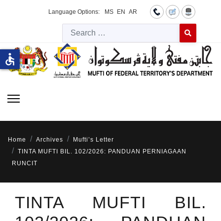
Language Options:
MS
EN
AR
Searc
Type 2 or more 
accessible
Home
Archives
Mufti’s Letter
TINTA MUFTI BIL. 102/2026: PANDUAN PERNIAGAAN
RUNCIT
TINTA MUFTI BIL.