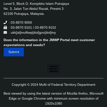
Level 5, Block D, Kompleks Islam Putrajaya
No. 3, Jalan Tun Abdul Razak, Presint 3
62100 Putrajaya, Malaysia.
: 03-8870 9000
: 03-8870 9101 / 03-8870 9102
: ukk[at]muftiwp[dot]gov[dot]my
Does the information in the JMWP Portal meet customer
expectations and needs?
Disclaimer
Copyright © 2024 Mufti of Federal Territory Department
Security Policy
Best viewed by using the latest version of Mozilla firefox, Microsoft
Privacy Policy
Edge or Google Chrome with minimum screen resolution of
1920x1080
Application's Privacy Policy