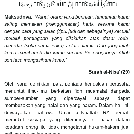
تَقۡتُلُوٓاْ أَنفُسَكُمۡۚ إِنَّ ٱللَّهَ كَانَ بِكُمۡ رَحِيمٗا
Maksudnya:
“Wahai orang yang beriman, janganlah kamu
saling memakan (menggunakan) harta sesama kamu
dengan cara yang salah (tipu, judi dan sebagainya) kecuali
melalui perniagaan yang dilakukan atas dasar reda-
meredai (suka sama suka) antara kamu. Dan janganlah
kamu membunuh diri kamu sendiri! Sesungguhnya Allah
sentiasa mengasihani kamu.”
Surah al-Nisa’ (29)
Oleh yang demikian, para peniaga hendaklah berusaha
menuntut ilmu-ilmu berkaitan fiqh muamalat daripada
sumber-sumber yang dipercayai supaya dapat
membezakan yang halal dan yang haram. Dalam hal ini,
diriwayatkan bahawa Umar al-Khattab RA pernah
memukul sesiapa yang ditemuinya di pasar dalam
keadaan orang itu tidak mengetahui hukum-hakam jual