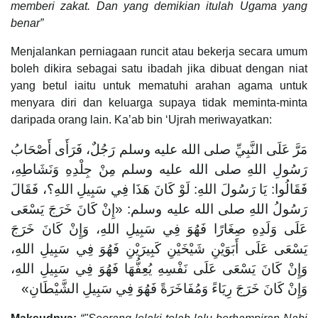
memberi zakat. Dan yang demikian itulah Ugama yang
benar”
Menjalankan perniagaan runcit atau bekerja secara umum
boleh dikira sebagai satu ibadah jika dibuat dengan niat
yang betul iaitu untuk mematuhi arahan agama untuk
menyara diri dan keluarga supaya tidak meminta-minta
daripada orang lain. Ka’ab bin ‘Ujrah meriwayatkan:
مَرَّ عَلَى النَّبِيِّ صلى الله عليه وسلم رَجُلٌ، فَرَأَى أَصْحَابُ
رَسُولِ اللهِ صلى الله عليه وسلم مِنْ جِلْدِهِ وَنَشَاطِهِ،
فَقَالُوا: يَا رَسُولَ اللهِ: لَوْ كَانَ هَذَا فِي سَبِيلِ اللهِ؟، فَقَالَ
رَسُولُ اللهِ صلى الله عليه وسلم: «‌إِنْ ‌كَانَ ‌خَرَجَ ‌يَسْعَى
‌عَلَى ‌وَلَدِهِ ‌صِغَارًا فَهُوَ فِي سَبِيلِ اللهِ، وَإِنْ كَانَ خَرَجَ
يَسْعَى عَلَى أَبَوَيْنِ شَيْخَيْنِ كَبِيرَيْنِ فَهُوَ فِي سَبِيلِ اللهِ،
وَإِنْ كَانَ يَسْعَى عَلَى نَفْسِهِ يُعِفُّهَا فَهُوَ فِي سَبِيلِ اللهِ،
وَإِنْ كَانَ خَرَجَ رِيَاءً وَمُفَاخَرَةً فَهُوَ فِي سَبِيلِ الشَّيْطَانِ»