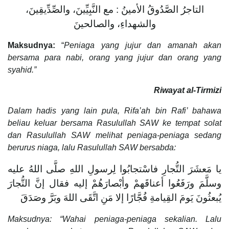
التاجرُ الصَّدُوقُ الأمينُ : مع النَّبِيِّينَ، والصِّدِّيقِينَ،
والشهداءِ، والصالحينَ
Maksudnya:
“
Peniaga yang jujur dan amanah akan
bersama para nabi, orang yang jujur dan orang yang
syahid.”
Riwayat al-Tirmizi
Dalam hadis yang lain pula, Rifa’ah bin Rafi’ bahawa
beliau keluar bersama Rasulullah SAW ke tempat solat
dan Rasulullah SAW melihat peniaga-peniaga sedang
berurus niaga, lalu Rasulullah SAW bersabda:
يا مَعشَرَ التُّجارِ فاسْتجابُوا لِرسولِ اللهِ صلَّى اللهُ عليه
وسلَّمَ ورَفَعُوا أعناقَهمْ وأبْصارَهُمْ إليه فقال إنَّ التُّجارَ
يُبعثُونَ يَومَ القِيامةِ فُجَّارًا إلا مَنِ اتَّقَى اللهَ وبَرَّ وصَدَقَ
Maksudnya: “Wahai peniaga-peniaga sekalian. Lalu