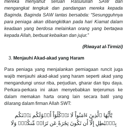
mereka menyahut seruan Rasulullah SAW dan
mengangkat tengkuk dan pandangan mereka kepada
Baginda. Baginda SAW lantas bersabda: “Sesungguhnya
para peniaga akan dibangkitkan pada hari Kiamat dalam
keadaan yang berdosa melainkan orang yang bertaqwa
kepada Allah, berbuat kebaikan dan jujur.”
(Riwayat al-Tirmizi)
Menjauhi Akad-akad yang Haram
Para peniaga yang menjalankan perniagaan runcit juga
wajib menjauhi akad-akad yang haram seperti akad yang
mengandungi unsur riba, perjudian, gharar dan tipu daya.
Perkara-perkara ini akan menyebabkan terjerumus ke
dalam memakan harta orang lain secara batil yang
dilarang dalam firman Allah SWT:
يَٰٓأَيُّهَا ٱلَّذِينَ ءَامَنُواْ ‌لَا ‌تَأۡكُلُوٓاْ ‌أَمۡوَٰلَكُم بَيۡنَكُم
بِٱلۡبَٰطِلِ إِلَّآ أَن تَكُونَ تِجَٰرَةً عَن تَرَاضٖ مِّنكُمۡۚ وَلَا