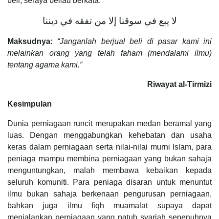
beli, seraya beliau berkata:
لا يبع في سوقنا إلا من تفقه في ديننا
Maksudnya:
“Janganlah berjual beli di pasar kami ini
melainkan orang yang telah faham (mendalami ilmu)
tentang agama kami.”
Riwayat al-Tirmizi
Kesimpulan
Dunia perniagaan runcit merupakan medan beramal yang
luas. Dengan menggabungkan kehebatan dan usaha
keras dalam perniagaan serta nilai-nilai murni Islam, para
peniaga mampu membina perniagaan yang bukan sahaja
menguntungkan, malah membawa kebaikan kepada
seluruh komuniti. Para peniaga disaran untuk menuntut
ilmu bukan sahaja berkenaan pengurusan perniagaan,
bahkan juga ilmu fiqh muamalat supaya dapat
menjalankan perniagaan yang patuh syariah sepenuhnya