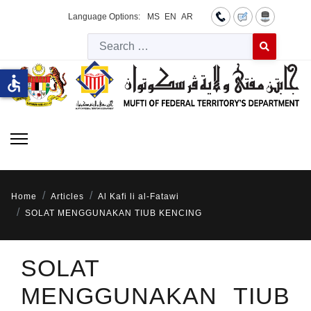
Language Options:
MS
EN
AR
Searc
Type 2 or more 
accessible
Home
Articles
Al Kafi li al-Fatawi
SOLAT MENGGUNAKAN TIUB KENCING
SOLAT
MENGGUNAKAN TIUB