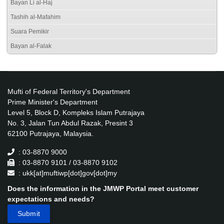
Bayan Li al-Haj
Tashih al-Mafahim
Suara Pemikir
Bayan al-Falak
Mufti of Federal Territory's Department
Prime Minister's Department
Level 5, Block D, Kompleks Islam Putrajaya
No. 3, Jalan Tun Abdul Razak, Presint 3
62100 Putrajaya, Malaysia.
: 03-8870 9000
: 03-8870 9101 / 03-8870 9102
: ukk[at]muftiwp[dot]gov[dot]my
Does the information in the JMWP Portal meet customer
expectations and needs?