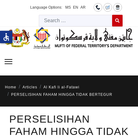
Language Options:
MS
EN
AR
Searc
Type 2 or more 
accessible
Home
Articles
Al Kafi li al-Fatawi
PERSELISIHAN FAHAM HINGGA TIDAK BERTEGUR
PERSELISIHAN
FAHAM HINGGA TIDAK