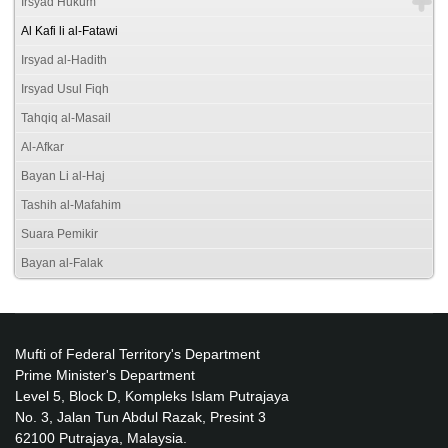
Irsyad Hukum
Al Kafi li al-Fatawi
Irsyad al-Hadith
Irsyad Usul Fiqh
Tahqiq al-Masail
Al-Afkar
Bayan Li al-Haj
Tashih al-Mafahim
Suara Pemikir
Bayan al-Falak
Mufti of Federal Territory's Department
Prime Minister's Department
Level 5, Block D, Kompleks Islam Putrajaya
No. 3, Jalan Tun Abdul Razak, Presint 3
62100 Putrajaya, Malaysia.