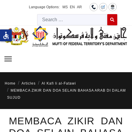
Language Options:
MS
EN
AR
Searc
Type 2 or more 
accessible
Home
Articles
Al Kafi li al-Fatawi
MEMBACA ZIKIR DAN DOA SELAIN BAHASA ARAB DI DALAM
SUJUD
MEMBACA ZIKIR DAN