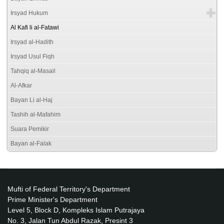
Irsyad Hukum
Al Kafi li al-Fatawi
Irsyad al-Hadith
Irsyad Usul Fiqh
Tahqiq al-Masail
Al-Afkar
Bayan Li al-Haj
Tashih al-Mafahim
Suara Pemikir
Bayan al-Falak
Mufti of Federal Territory's Department
Prime Minister's Department
Level 5, Block D, Kompleks Islam Putrajaya
No. 3, Jalan Tun Abdul Razak, Presint 3