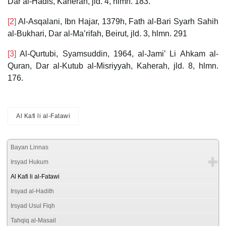
Dar al-Hadis, Kaherah, jld. 4, hlmn. 183.
[2]
Al-Asqalani, Ibn Hajar, 1379h, Fath al-Bari Syarh Sahih
al-Bukhari, Dar al-Ma’rifah, Beirut, jld. 3, hlmn. 291
[3]
Al-Qurtubi, Syamsuddin, 1964, al-Jami’ Li Ahkam al-
Quran, Dar al-Kutub al-Misriyyah, Kaherah, jld. 8, hlmn.
176.
Al Kafi li al-Fatawi
Bayan Linnas
Irsyad Hukum
Al Kafi li al-Fatawi
Irsyad al-Hadith
Irsyad Usul Fiqh
Tahqiq al-Masail