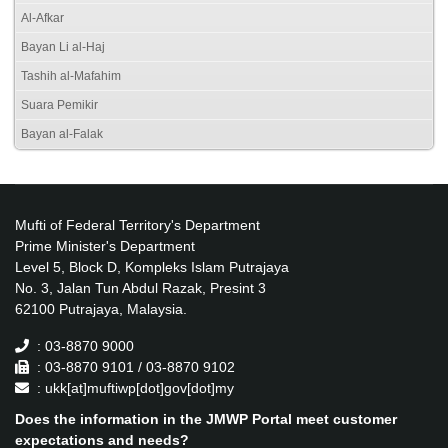
Al-Afkar
Bayan Li al-Haj
Tashih al-Mafahim
Suara Pemikir
Bayan al-Falak
Mufti of Federal Territory's Department
Prime Minister's Department
Level 5, Block D, Kompleks Islam Putrajaya
No. 3, Jalan Tun Abdul Razak, Presint 3
62100 Putrajaya, Malaysia.
: 03-8870 9000
: 03-8870 9101 / 03-8870 9102
: ukk[at]muftiwp[dot]gov[dot]my
Does the information in the JMWP Portal meet customer
expectations and needs?