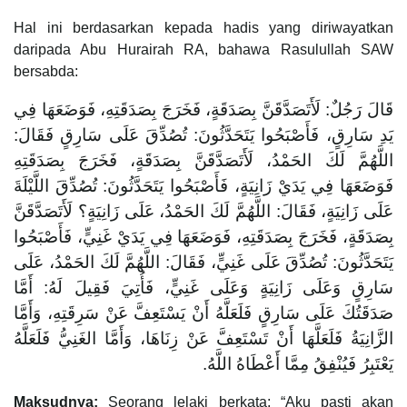
Hal ini berdasarkan kepada hadis yang diriwayatkan
daripada Abu Hurairah RA, bahawa Rasulullah SAW
bersabda:
قَالَ رَجُلٌ: لَأَتَصَدَّقَنَّ بِصَدَقَةٍ، فَخَرَجَ بِصَدَقَتِهِ، فَوَضَعَهَا فِي
يَدِ سَارِقٍ، فَأَصْبَحُوا يَتَحَدَّثُونَ: تُصُدِّقَ عَلَى سَارِقٍ فَقَالَ:
اللَّهُمَّ لَكَ الحَمْدُ، لَأَتَصَدَّقَنَّ بِصَدَقَةٍ، فَخَرَجَ بِصَدَقَتِهِ
فَوَضَعَهَا فِي يَدَيْ زَانِيَةٍ، فَأَصْبَحُوا يَتَحَدَّثُونَ: تُصُدِّقَ اللَّيْلَةَ
عَلَى زَانِيَةٍ، فَقَالَ: اللَّهُمَّ لَكَ الحَمْدُ، عَلَى زَانِيَةٍ؟ لَأَتَصَدَّقَنَّ
بِصَدَقَةٍ، فَخَرَجَ بِصَدَقَتِهِ، فَوَضَعَهَا فِي يَدَيْ غَنِيٍّ، فَأَصْبَحُوا
يَتَحَدَّثُونَ: تُصُدِّقَ عَلَى غَنِيٍّ، فَقَالَ: اللَّهُمَّ لَكَ الحَمْدُ، عَلَى
سَارِقٍ وَعَلَى زَانِيَةٍ وَعَلَى غَنِيٍّ، فَأُتِيَ فَقِيلَ لَهُ: أَمَّا
صَدَقَتُكَ عَلَى سَارِقٍ فَلَعَلَّهُ أَنْ يَسْتَعِفَّ عَنْ سَرِقَتِهِ، وَأَمَّا
الزَّانِيَةُ فَلَعَلَّهَا أَنْ تَسْتَعِفَّ عَنْ زِنَاهَا، وَأَمَّا الغَنِيُّ فَلَعَلَّهُ
يَعْتَبِرُ فَيُنْفِقُ مِمَّا أَعْطَاهُ اللَّهُ.
Maksudnya:
Seorang lelaki berkata: “Aku pasti akan