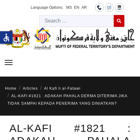
Language Options:
MS
EN
AR
Searc
Type 2 or more 
accessible
Home
Articles
Al Kafi li al-Fatawi
AL-KAFI #1821 : ADAKAH PAHALA DERMA DITERIMA JIKA
TIDAK SAMPAI KEPADA PENERIMA YANG DINIATKAN?
AL-KAFI #1821 :