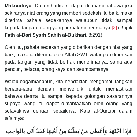
Maksudnya:
Dalam hadis ini dapat difahami bahawa jika
sekiranya niat orang yang memberi sedekah itu baik, maka
diterima pahala sedekahnya walaupun tidak sampai
kepada tangan orang yang berhak menerimanya.
[2]
(Rujuk
Fath al-Bari Syarh Sahih al-Bukhari
, 3:291)
Oleh itu, pahala sedekah yang diberikan dengan niat yang
baik, maka ia diterima oleh Allah SWT walaupun diberikan
pada tangan yang tidak berhak menerimanya, sama ada
pencuri, pelacur, orang kaya dan seumpamanya.
Walau bagaimanapun, kita hendaklah mengambil langkah
berjaga-jaga dengan menyelidik untuk memastikan
bahawa derma itu sampai kepada golongan sasarannya
supaya wang itu dapat dimanfaatkan oleh orang yang
selayaknya dengan sebaiknya. Kata al-Qurtubi dalam
tafsirnya:
فَإِذَا اجْتَهَدَ وَأَعْطَى مَنْ يَظُنُّهُ مِنْ أَهْلِهَا فَقَدْ أَتَى بالواجب