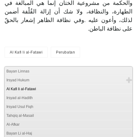
والحكمة من مشروعية الختان إنما هي المبالغة في
الطهارة، والنظافة، ولا شك أن إزالة القُلْفة أضمن
لذلك، وأعون عليه .وفي نظافة الظاهر إشعار بالحقّ
على نظافة الباطن.
Al Kafi li al-Fatawi
Perubatan
Bayan Linnas
Irsyad Hukum
Al Kafi li al-Fatawi
Irsyad al-Hadith
Irsyad Usul Fiqh
Tahqiq al-Masail
Al-Afkar
Bayan Li al-Haj