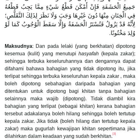
جَمِيعُ الْحَشَفَةِ فَإِنْ أَمْكَنَ قَطْعُ شَيْءٍ مِمَّا يَجِبُ قَطْعُهُ
فِي الْخِتَانِ مِنْهَا دُونَ غَيْرِهَا وَجَبَ وَلَا نَظَرَ لِذَلِكَ التَّقَلُّصِ؛
لِأَنَّهُ قَدْ يَزُولُ فَتُسْتَرُ الْحَشَفَةُ وَإِلَّا سَقَطَ الْوُجُوبُ كَمَا لَوْ
وُلِدَ مَخْتُونًا.
Maksudnya
: Dan pada lelaki (yang berkhatan) dipotong
kesemua (kulit) yang menutupi
hasyafah
(kepala zakar);
sehingga terbuka keseluruhannya dan dengannya dapat
difahami bahawa bahagian yang tidak dipotong itu, jika
terlipat sehingga terbuka keseluruhan kepala zakar , maka
boleh dipotong sebahagian daripada bahagian yang
ditentukan untuk dipotong bagi khitan tanpa bahagian
selainnya maka wajib (dipotong). Tidak diambil kira
bahagian yang terlipat (sebagai khitan) kerana bahagian
tersebut adakalanya boleh hilang sehingga boleh tertutup
kepala zakar. Jika tidak (boleh hilang dan tertutup kepala
zakar) maka gugurlah kewajipan khitan sepertimana jika
[3]
dilahirkan dalam keadaan yang sudah berkhitan.