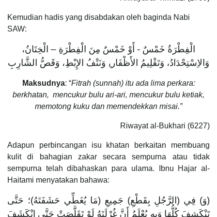
Kemudian hadis yang disabdakan oleh baginda Nabi
SAW:
الْفِطْرَةُ خَمْسٌ - أَوْ خَمْسٌ مِنَ الْفِطْرَةِ – الْخِتَانُ،
وَالاِسْتِحْدَادُ، وَتَقْلِيمُ الأَظْفَار،ِ وَنَتْفُ الإِبْطِ، وَقَصُّ الشَّارِبِ
Maksudnya
: “
Fitrah (sunnah) itu ada lima perkara:
berkhatan, mencukur bulu ari-ari, mencukur bulu ketiak,
memotong kuku dan memendekkan misai.”
Riwayat al-Bukhari (6227)
Adapun perbincangan isu khatan berkaitan membuang
kulit di bahagian zakar secara sempurna atau tidak
sempurna telah dibahaskan para ulama. Ibnu Hajar al-
Haitami menyatakan bahawa:
(وَ) فِي (الرَّجُلِ بِقَطْعِ) جَمِيعِ (مَا يُغَطِّي حَشَفَتَهُ)؛ حَتَّى
تَنْكَشِفَ كُلُّهَا وَبِهِ يُعْلَمُ أَنَّ غُرْلَتَهُ لَوْ تَقَلَّصَتْ حَتَّى انْكَشَفَ