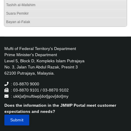
Tashih al-Mafahim
Suara Pemikir
Bayan al-Falak
Mufti of Federal Territory's Department
Prime Minister's Department
Level 5, Block D, Kompleks Islam Putrajaya
No. 3, Jalan Tun Abdul Razak, Presint 3
62100 Putrajaya, Malaysia.
: 03-8870 9000
: 03-8870 9101 / 03-8870 9102
: ukk[at]muftiwp[dot]gov[dot]my
Does the information in the JMWP Portal meet customer
expectations and needs?