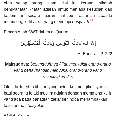
oleh setiap orang islam. Hal ini kerana, hikmah
pensyariatan khatan adalah untuk menjaga kesucian dan
kebersihan secara luaran mahupun dalaman apabila
[5]
memotong kulit zakar yang menutupi
hasyafah
.
Firman Allah SWT dalam al-Quran:
إِنَّ اللهَ يُحِبُّ التَّوَّابِينَ وَيُحِبُّ الْمُتَطَهِّرِينَ
Al-Baqarah, 2: 222
Maksudnya
:
Sesungguhnya Allah menyukai orang-orang
yang bertaubat dan menyukai orang-orang yang
mensucikan diri.
Oleh itu, kaedah khatan yang betul dan mengikut syarak
bagi seorang lelaki muslim adalah dengan memotong kulit
yang ada pada bahagian zakar sehingga menampakkan
keseluruhan
hasyafah.
Wallahu’alam