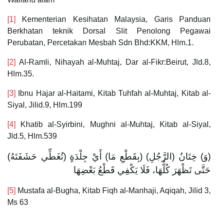
[1]
Kementerian Kesihatan Malaysia, Garis Panduan
Berkhatan teknik Dorsal Slit Penolong Pegawai
Perubatan, Percetakan Mesbah Sdn Bhd:KKM, Hlm.1.
[2]
Al-Ramli, Nihayah al-Muhtaj, Dar al-Fikr:Beirut, Jld.8,
Hlm.35.
[3]
Ibnu Hajar al-Haitami, Kitab Tuhfah al-Muhtaj, Kitab al-
Siyal, Jilid.9, Hlm.199
[4]
Khatib al-Syirbini, Mughni al-Muhtaj, Kitab al-Siyal,
Jld.5, Hlm.539
(وَ) خِتَانُ (الرَّجُلِ) (بِقَطْعِ مَا) أَيْ جِلْدَةٍ (تُغَطِّي حَشَفَتَهُ)
حَتَّى تَظْهَرَ كُلُّهَا، فَلَا يَكْفِي قَطْعُ بَعْضِهَا
[5]
Mustafa al-Bugha, Kitab Fiqh al-Manhaji, Aqiqah, Jilid 3,
Ms 63