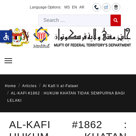
Language Options:
MS
EN
AR
Searc
Type 2 or more 
accessible
Home
Articles
Al Kafi li al-Fatawi
AL-KAFI #1862 : HUKUM KHATAN TIDAK SEMPURNA BAGI
LELAKI
AL-KAFI #1862 :