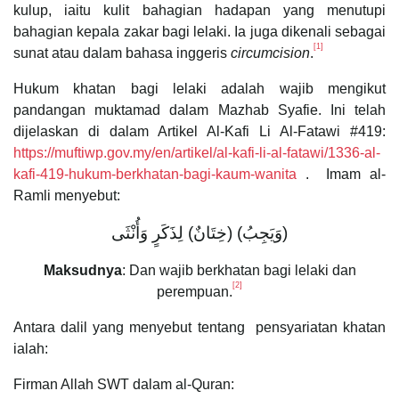
kulup, iaitu kulit bahagian hadapan yang menutupi
bahagian kepala zakar bagi lelaki. Ia juga dikenali sebagai
[1]
sunat atau dalam bahasa inggeris
circumcision
.
Hukum khatan bagi lelaki adalah wajib mengikut
pandangan muktamad dalam Mazhab Syafie. Ini telah
dijelaskan di dalam Artikel Al-Kafi Li Al-Fatawi #419:
https://muftiwp.gov.my/en/artikel/al-kafi-li-al-fatawi/1336-al-
kafi-419-hukum-berkhatan-bagi-kaum-wanita
. Imam al-
Ramli menyebut:
(وَيَجِبُ) (خِتَانٌ) لِذَكَرٍ وَأُنْثَى
Maksudnya
: Dan wajib berkhatan bagi lelaki dan
[2]
perempuan.
Antara dalil yang menyebut tentang pensyariatan khatan
ialah:
Firman Allah SWT dalam al-Quran: