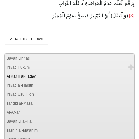
بِرَفْعِ الْقَلَمِ عَدَمُ الْمُؤَاخَذَةِ لَا قَلَمُ الثَّوَابِ
(وَالْعَقْلُ) أَيْ ‌التَّمْيِيزُ ‌فَيَصِحُّ ‌صَوْمُ ‌الْمُمَيِّزِ
[3]
Al Kafi li al-Fatawi
Bayan Linnas
Irsyad Hukum
Al Kafi li al-Fatawi
Irsyad al-Hadith
Irsyad Usul Fiqh
Tahqiq al-Masail
Al-Afkar
Bayan Li al-Haj
Tashih al-Mafahim